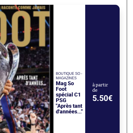
BOUTIQUE SO -
MAGAZINES
Mag So
à partir
Foot
de
spécial C1
5.50€
PSG
"Après tant
d'années..."