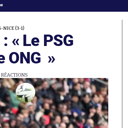
ne
-NICE (3-1)
 : « Le PSG
ne ONG »
4
RÉACTIONS