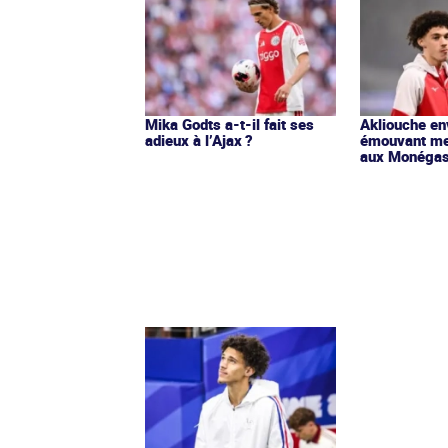
Mika Godts a-t-il fait ses
Akliouche en
adieux à l’Ajax ?
émouvant me
aux Monéga