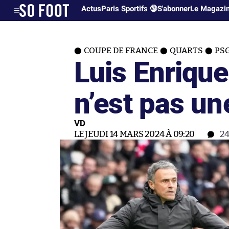
Actus
Paris Sportifs 🔞
S'abonner
Le Magazi
COUPE DE FRANCE
QUARTS
PSG
Luis Enrique
n’est pas u
VD
LE JEUDI 14 MARS 2024 À 09:20
2