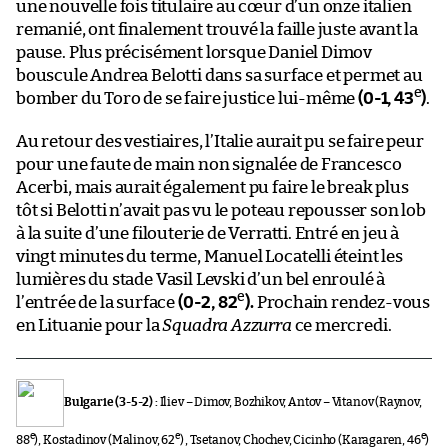
une nouvelle fois titulaire au cœur d’un onze italien
remanié, ont finalement trouvé la faille juste avant la
pause. Plus précisément lorsque Daniel Dimov
bouscule Andrea Belotti dans sa surface et permet au
e
bomber du Toro de se faire justice lui-même
(0-1, 43
)
.
Au retour des vestiaires, l’Italie aurait pu se faire peur
pour une faute de main non signalée de Francesco
Acerbi, mais aurait également pu faire le break plus
tôt si Belotti n’avait pas vu le poteau repousser son lob
à la suite d’une filouterie de Verratti. Entré en jeu à
vingt minutes du terme, Manuel Locatelli éteint les
lumières du stade Vasil Levski d’un bel enroulé à
e
l’entrée de la surface
(0-2, 82
).
Prochain rendez-vous
en Lituanie pour la
Squadra Azzurra
ce mercredi.
Bulgarie (3-5-2) :
Iliev – Dimov, Bozhikov, Antov – Vitanov (Raynov,
e
e
e
88
), Kostadinov (Malinov, 62
) , Tsetanov, Chochev, Cicinho (Karagaren, 46
)