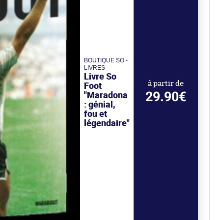
BOUTIQUE SO -
LIVRES
Livre So
Foot
à partir de
29.90€
"Maradona
: génial,
fou et
légendaire"