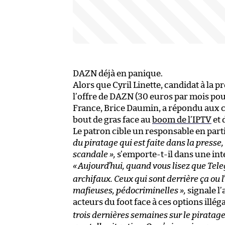
DAZN déjà en panique.
Alors que Cyril Linette, candidat à la p
l’offre de DAZN (30 euros par mois pour
France, Brice Daumin, a répondu aux c
bout de gras face au
boom de l’IPTV
et 
Le patron cible un responsable en partic
du piratage qui est faite dans la presse, 
scandale »
,
s’emporte-t-il dans une in
«
Aujourd’hui, quand vous lisez que Tele
archifaux. Ceux qui sont derrière ça ou l
mafieuses, pédocriminelles
»
,
signale l’
acteurs du foot face à ces options illég
trois dernières semaines sur le piratage