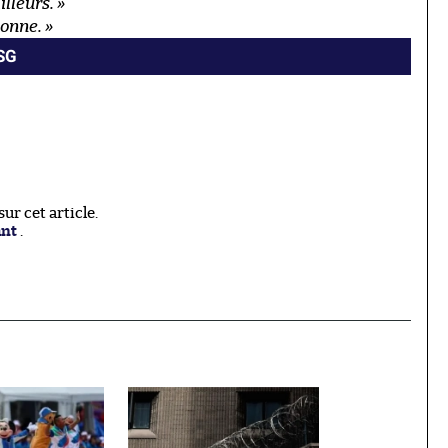
illeurs.
»
onne. »
PSG
r cet article.
ant
.