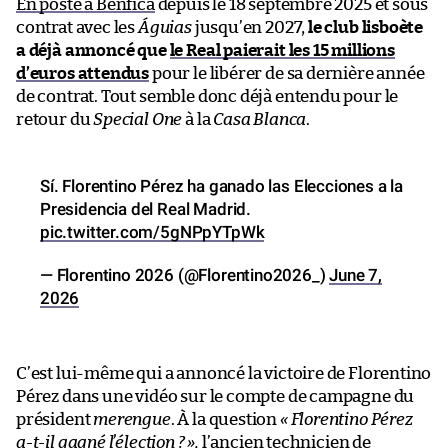
En poste à Benfica
depuis le 18 septembre 2025 et sous
contrat avec les
Águias
jusqu’en 2027,
le club lisboète
a déjà annoncé que
le Real paierait les 15 millions
d’euros attendus
pour le libérer de sa dernière année
de contrat. Tout semble donc déjà entendu pour le
retour du
Special One
à la
Casa Blanca
.
Sí. Florentino Pérez ha ganado las Elecciones a la
Presidencia del Real Madrid.
pic.twitter.com/5gNPpYTpWk
— Florentino 2026 (@Florentino2026_)
June 7,
2026
C’est lui-même qui a annoncé la victoire de Florentino
Pérez dans une vidéo sur le compte de campagne du
président
merengue
. À la question
« Florentino Pérez
a-t-il gagné l’élection ? »,
l’ancien technicien de