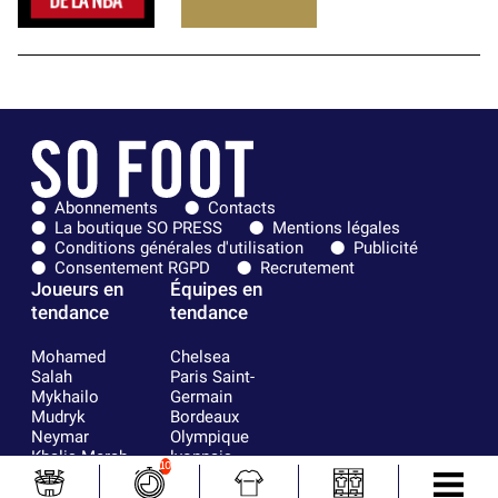
Abonnements
Contacts
La boutique SO PRESS
Mentions légales
Conditions générales d'utilisation
Publicité
Consentement RGPD
Recrutement
Joueurs en
Équipes en
tendance
tendance
Mohamed
Chelsea
Salah
Paris Saint-
Mykhailo
Germain
Mudryk
Bordeaux
Neymar
Olympique
Khalis Merah
lyonnais
10
Loïs Openda
FIFA
Moussa
Real Madrid