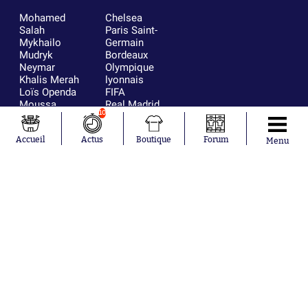
Mohamed
Chelsea
Salah
Paris Saint-
Mykhailo
Germain
Mudryk
Bordeaux
Neymar
Olympique
Khalis Merah
lyonnais
Loïs Openda
FIFA
Moussa
Real Madrid
10
Niakhaté
RC Strasbourg
Nicolás
AC Milan
Accueil
Actus
Boutique
Forum
Tagliafico
France
Menu
Pavel Šulc
RC Lens
Josh Maja
Gauthier Hein