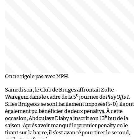
On ne rigole pas avec MPH.
Samedi soir, le Club de Bruges affrontait Zulte-
e
Waregem dans le cadre de la 5
journée de
PlayOffs I
.
Si les Brugeois se sont facilement imposés (5-0), ils ont
également pu bénéficier de deux penaltys. À cette
e
occasion, Abdoulaye Diaby a inscrit son 13
but de la
saison. Après avoir manqué le premier penalty en le
tirant sur la barre, il s’est avancé pour tirer le second,