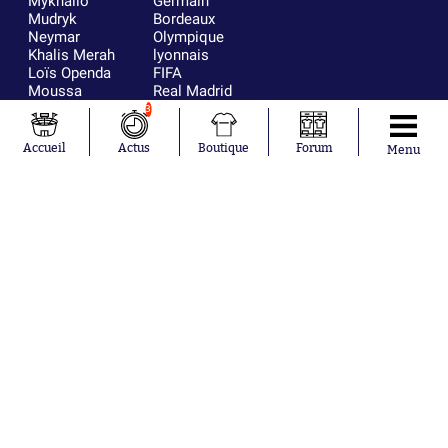
Mykhailo
Germain
Mudryk
Bordeaux
Neymar
Olympique
Khalis Merah
lyonnais
Loïs Openda
FIFA
Moussa
Real Madrid
Niakhaté
RC Strasbourg
3
Nicolás
AC Milan
Tagliafico
France
Accueil
Actus
Boutique
Forum
Menu
Pavel Šulc
RC Lens
Josh Maja
Gauthier Hein