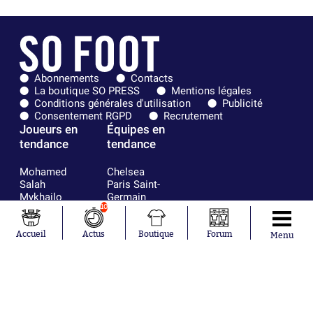
Abonnements
Contacts
La boutique SO PRESS
Mentions légales
Conditions générales d'utilisation
Publicité
Consentement RGPD
Recrutement
Joueurs en
Équipes en
tendance
tendance
Mohamed
Chelsea
Salah
Paris Saint-
Mykhailo
Germain
Mudryk
Bordeaux
10
Neymar
Olympique
Khalis Merah
lyonnais
Accueil
Actus
Boutique
Forum
Menu
Loïs Openda
FIFA
Moussa
Real Madrid
Niakhaté
RC Strasbourg
Nicolás
AC Milan
Tagliafico
France
Pavel Šulc
RC Lens