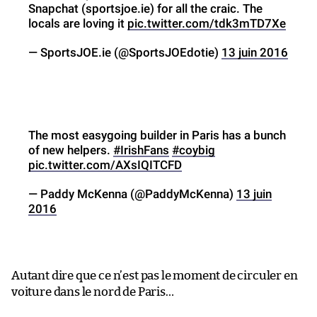
Snapchat (sportsjoe.ie) for all the craic. The
locals are loving it
pic.twitter.com/tdk3mTD7Xe
— SportsJOE.ie (@SportsJOEdotie)
13 juin 2016
The most easygoing builder in Paris has a bunch
of new helpers.
#IrishFans
#coybig
pic.twitter.com/AXsIQITCFD
— Paddy McKenna (@PaddyMcKenna)
13 juin
2016
Autant dire que ce n’est pas le moment de circuler en
voiture dans le nord de Paris…