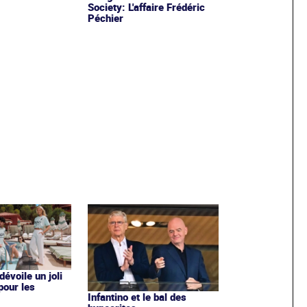
Society: L'affaire Frédéric
Péchier
évoile un joli
 pour les
Infantino et le bal des