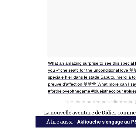
What an amazing surprise to see this special
you @chelseafc for the unconditional love 💙
spéciale hier dans le stade Saputo, merci à t
preuve d’affection 💙💙💙 What more can I s
#fortheloveofthegame #blueisthecolour #blu
Une photo publiée par didierdrogba
La nouvelle aventure de Didier commen
Akliouche s'engage au 