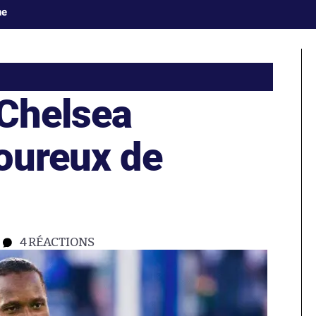
ne
 Chelsea
oureux de
4
RÉACTIONS