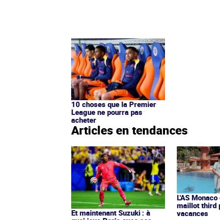
10 choses que la Premier
League ne pourra pas
acheter
Articles en tendances
L'AS Monaco d
maillot third
Et maintenant Suzuki : à
vacances