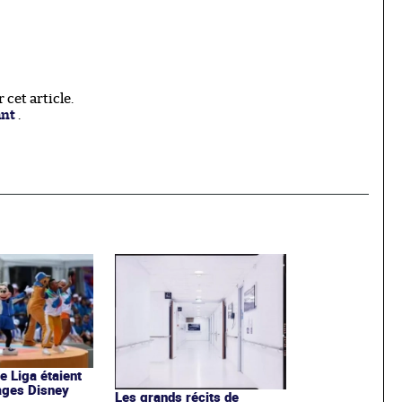
cet article.
ant
.
de Liga étaient
ages Disney
Les grands récits de