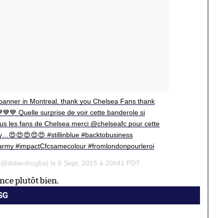
 banner in Montreal, thank you Chelsea Fans thank
💙💙 Quelle surprise de voir cette banderole si
ous les fans de Chelsea merci @chelseafc pour cette
ay…😍😍😍😍😍 #stillinblue #backtobusiness
earmy #impactCfcsamecolour #fromlondonpourleroi
 (@didierdrogba) le 6 Sept. 2015 à 20h41 PDT
ce plutôt bien.
PSG