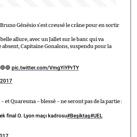
 Bruno Génésio s’est creusé le crâne pour en sortir
elle allure, avec un Jallet sur le banc qui va
re absent, Capitaine Gonalons, suspendu pour la
🔴🔵
pic.twitter.com/VmgYiYPrTY
l 2017
 et Quaresma – blessé – ne seront pas de la partie :
ek final O. Lyon maçı kadrosu
#Beşiktaş
#UEL
2017