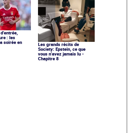
d’entrée,
re : les
la soirée en
Les grands récits de
Society: Epstein, ce que
vous n’avez jamais lu -
Chapitre 8