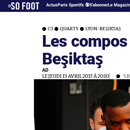
Actus
Paris Sportifs 🔞
S'abonner
Le Magazi
C3
QUARTS
LYON-BEŞIKTAŞ
Les compos
Beşiktaş
AD
LE JEUDI 13 AVRIL 2017 À 20:10
5
R