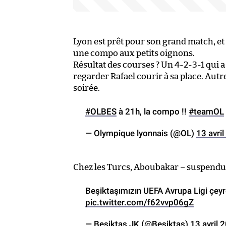
Lyon est prêt pour son grand match, et
une compo aux petits oignons.
Résultat des courses ? Un 4-2-3-1 qui a b
regarder Rafael courir à sa place. Aut
soirée.
#OLBES
à 21h, la compo !!
#teamOL
— Olympique lyonnais (@OL)
13 avri
Chez les Turcs, Aboubakar – suspendu –
Beşiktaşımızın UEFA Avrupa Ligi çeyr
pic.twitter.com/f62vvp06gZ
— Beşiktaş JK (@Besiktas)
13 avril 