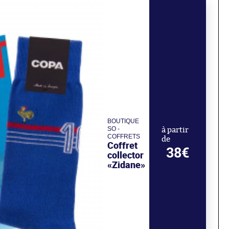
BOUTIQUE
SO -
à partir
COFFRETS
de
Coffret
38€
collector
«Zidane»