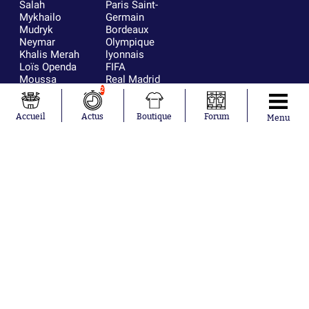
Salah
Paris Saint-
Mykhailo
Germain
Mudryk
Bordeaux
Neymar
Olympique
Khalis Merah
lyonnais
Loïs Openda
FIFA
Moussa
Real Madrid
Niakhaté
RC Strasbourg
2
Nicolás
AC Milan
Tagliafico
France
Accueil
Actus
Boutique
Forum
Menu
Pavel Šulc
RC Lens
Josh Maja
Gauthier Hein