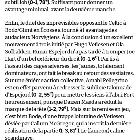
e
subtil lob
(0-1, 78
)
. Suffisant pour donner un
avantage minimal, avant la deuxième manche.
Enfin, le duel des imprévisibles opposant le Celtic à
Bodø/Glimt en Écosse a tourné à l’avantage des
audacieux Norvégiens. À la conclusion d’un excellent
mouvement à trois initié par Hugo Vetlesen et Ola
Solbakken, Runar Espejord n’a pas tardé à tromper Joe
e
Hart d’un bel extérieur du droit
(0-1, 6
)
. Partis à
l’assaut des cages adverses, les Jaunes, totalement
dominateurs, ont fait le break au retour des vestiaires.
Sur une énième action collective, Amahl Pellegrino
est en effet parvenu à redresser la sublime talonnade
e
d’Espejord
(0-2, 55
)
pour mettre les siens à l’abri. Fort
heureusement, puisque Daizen Maeda a réduit la
e
marque de la tête
(1-2, 79
)
. Mais sur la remise en jeu,
c’est bien Bodø, d’une frappe lointaine de Vetlesen
déviée par Callum McGregor, qui a inscrit la dernière
e
réalisation de la partie
(1-3, 81
)
. Le (fameux) calme
scandinave.