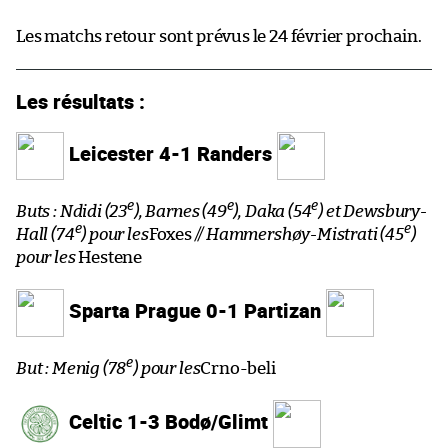
Les matchs retour sont prévus le 24 février prochain.
Les résultats :
Leicester 4-1 Randers
e
e
e
Buts : Ndidi (23
), Barnes (49
), Daka (54
) et Dewsbury-
e
e
Hall (74
) pour les
Foxes
// Hammershøy-Mistrati (45
)
pour les
Hestene
Sparta Prague 0-1 Partizan
e
But : Menig (78
) pour les
Crno-beli
Celtic 1-3 Bodø/Glimt