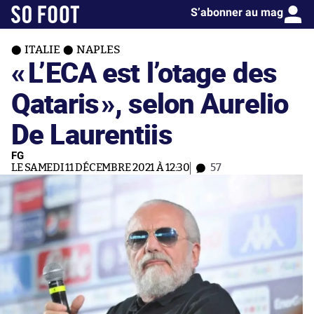
S’abonner au mag
ITALIE
NAPLES
«
L’ECA est l’otage des
Qataris
», selon Aurelio
De Laurentiis
FG
LE SAMEDI 11 DÉCEMBRE 2021 À 12:30
57