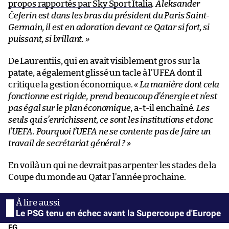
propos rapportés par Sky Sport Italia
.
Aleksander
Čeferin est dans les bras du président du Paris Saint-
Germain, il est en adoration devant ce Qatar si fort, si
puissant, si brillant. »
De Laurentiis, qui en avait visiblement gros sur la
patate, a également glissé un tacle à l’UFEA dont il
critique la gestion économique.
« La manière dont cela
fonctionne est rigide, prend beaucoup d’énergie et n’est
pas égal sur le plan économique
, a-t-il enchaîné.
Les
seuls qui s’enrichissent, ce sont les institutions et donc
l’UEFA. Pourquoi l’UEFA ne se contente pas de faire un
travail de secrétariat général ? »
En voilà un qui ne devrait pas arpenter les stades de la
Coupe du monde au Qatar l’année prochaine.
Le PSG tenu en échec avant la Supercoupe d'Europe
FG