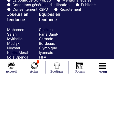
La boutique SO PRESS
Mentions légales
Conditions générales d'utilisation
Publicité
Consentement RGPD
Recrutement
Joueurs en
Équipes en
tendance
tendance
Mohamed
Chelsea
Salah
Paris Saint-
Mykhailo
Germain
Mudryk
Bordeaux
Neymar
Olympique
Khalis Merah
lyonnais
Loïs Openda
FIFA
Moussa
Real Madrid
10
Niakhaté
RC Strasbourg
Nicolás
AC Milan
Accueil
Actus
Boutique
Forum
Menu
Tagliafico
France
Pavel Šulc
RC Lens
Josh Maja
Gauthier Hein