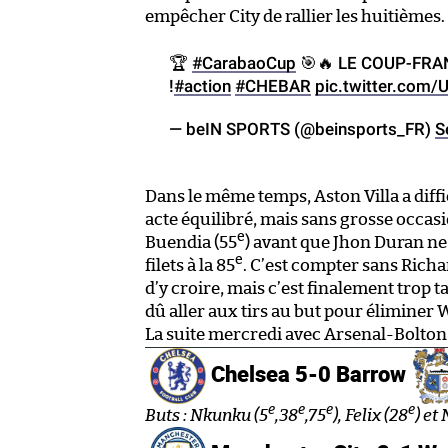
empêcher City de rallier les huitièmes.
🏆
#CarabaoCup
🎯🔥 LE COUP-FRA
!
#action
#CHEBAR
pic.twitter.com
— beIN SPORTS (@beinsports_FR)
S
Dans le même temps, Aston Villa a di
acte équilibré, mais sans grosse occasi
e
Buendia (55
) avant que Jhon Duran ne
e
filets à la 85
. C’est compter sans Rich
d’y croire, mais c’est finalement trop t
dû aller aux tirs au but pour éliminer W
La suite mercredi avec Arsenal-Bolton
Chelsea 5-0 Barrow
e
e
e
e
Buts : Nkunku (5
,38
,75
), Felix (28
) et