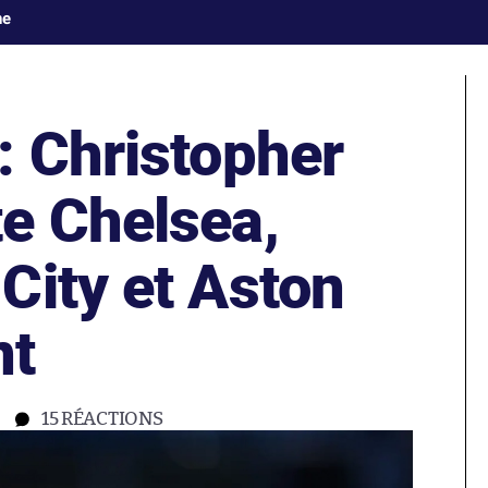
ne
: Christopher
e Chelsea,
City et Aston
nt
15
RÉACTIONS