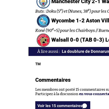
Manchester City 2-1 Wa
e
e
Buts : Doku (5
) et (Nunes, 38
) pour les 
Wycombe 1-2 Aston Vil
e
Koné (90
+5) pour les Chairboys // Buen
Walsall 0-0 (TAB 0-3) L
La doublure de Donnarum
TM
Commentaires
Les membres ont posté 15 commentaires sur
Participez à la discussion
en vous connect
Voir les 15 commentaires