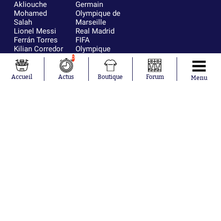
Akliouche
Germain
Mohamed
Olympique de
Salah
Marseille
Lionel Messi
Real Madrid
Ferrán Torres
FIFA
Kilian Corredor
Olympique
Franco
lyonnais
0
Mastantuono
AS Monaco
Orel Mangala
FC Barcelone
Accueil
Actus
Boutique
Forum
Menu
Rio Mavuba
Argentine
Rodri
RC Strasbourg
Mika Godts
Trabzonspor