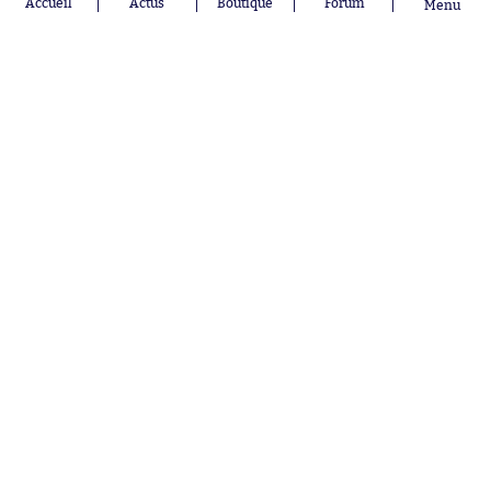
Accueil
Actus
Boutique
Forum
Menu
Josh Maja
Gauthier Hein