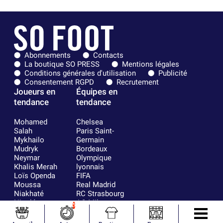
Abonnements
Contacts
La boutique SO PRESS
Mentions légales
Conditions générales d'utilisation
Publicité
Consentement RGPD
Recrutement
Joueurs en
Équipes en
tendance
tendance
Mohamed
Chelsea
Salah
Paris Saint-
Mykhailo
Germain
Mudryk
Bordeaux
Neymar
Olympique
Khalis Merah
lyonnais
Loïs Openda
FIFA
Moussa
Real Madrid
Niakhaté
RC Strasbourg
Nicolás
AC Milan
5
Tagliafico
France
Pavel Šulc
RC Lens