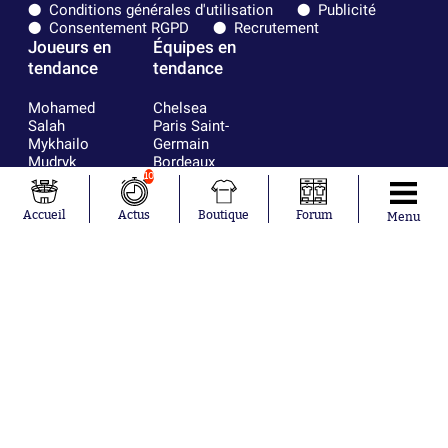
Conditions générales d'utilisation
Publicité
Consentement RGPD
Recrutement
Joueurs en
Équipes en
tendance
tendance
Mohamed
Chelsea
Salah
Paris Saint-
Mykhailo
Germain
Mudryk
Bordeaux
Neymar
Olympique
10
Khalis Merah
lyonnais
Loïs Openda
FIFA
Accueil
Actus
Boutique
Forum
Menu
Moussa
Real Madrid
Niakhaté
RC Strasbourg
Nicolás
AC Milan
Tagliafico
France
Pavel Šulc
RC Lens
Josh Maja
Gauthier Hein