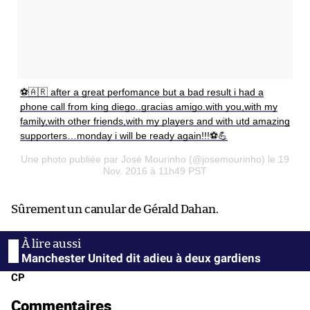
⚽️🇦🇷 after a great perfomance but a bad result i had a
phone call from king diego..gracias amigo.with you,with my
family,with other friends,with my players and with utd amazing
supporters…monday i will be ready again!!!⚽️💪
Une photo publiée par José Mourinho (@josemourinho) le 19
Nov. 2016 à 11h49 PST
Sûrement un canular de Gérald Dahan.
Manchester United dit adieu à deux gardiens
CP
Commentaires