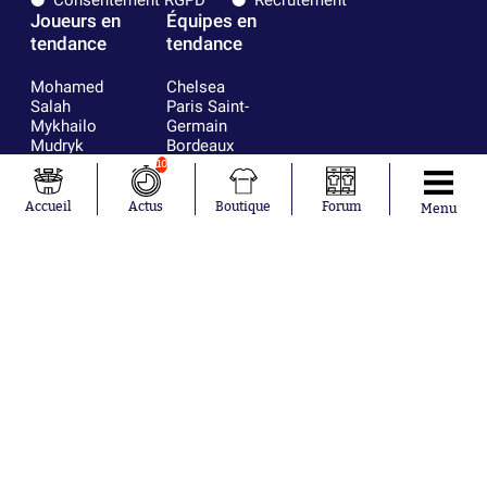
Joueurs en
Équipes en
tendance
tendance
Mohamed
Chelsea
Salah
Paris Saint-
Mykhailo
Germain
Mudryk
Bordeaux
Neymar
Olympique
10
Khalis Merah
lyonnais
Loïs Openda
FIFA
Accueil
Actus
Boutique
Forum
Menu
Moussa
Real Madrid
Niakhaté
RC Strasbourg
Nicolás
AC Milan
Tagliafico
France
Pavel Šulc
RC Lens
Josh Maja
Gauthier Hein