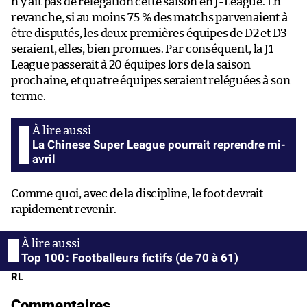
n’y ait pas de relégation cette saison en J-League. En
revanche, si au moins 75 % des matchs parvenaient à
être disputés, les deux premières équipes de D2 et D3
seraient, elles, bien promues. Par conséquent, la J1
League passerait à 20 équipes lors de la saison
prochaine, et quatre équipes seraient reléguées à son
terme.
La Chinese Super League pourrait reprendre mi-
avril
Comme quoi, avec de la discipline, le foot devrait
rapidement revenir.
Top 100 : Footballeurs fictifs (de 70 à 61)
RL
Commentaires