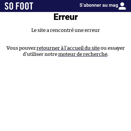
PRESS
S’abonner au mag
Erreur
So Press
Le site a rencontré une erreur
Consentement RGPD
Vous pouvez
retourner à l'accueil du site
ou essayer
d'utiliser notre
moteur de recherche
.