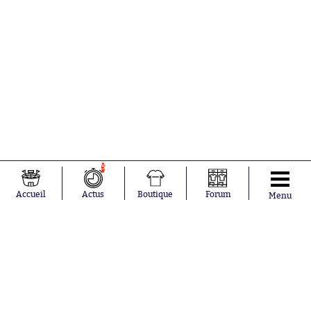
5
Accueil
Actus
Boutique
Forum
Menu
Abonnements
Contacts
La boutique SO PRESS
Mentions légales