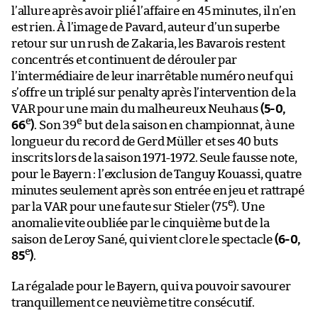
l’allure après avoir plié l’affaire en 45 minutes, il n’en
est rien. À l’image de Pavard, auteur d’un superbe
retour sur un rush de Zakaria, les Bavarois restent
concentrés et continuent de dérouler par
l’intermédiaire de leur inarrêtable numéro neuf qui
s’offre un triplé sur penalty après l’intervention de la
VAR pour une main du malheureux Neuhaus
(5-0,
e
e
66
)
. Son 39
but de la saison en championnat, à une
longueur du record de Gerd Müller et ses 40 buts
inscrits lors de la saison 1971-1972. Seule fausse note,
pour le Bayern : l’exclusion de Tanguy Kouassi, quatre
minutes seulement après son entrée en jeu et rattrapé
e
par la VAR pour une faute sur Stieler (75
). Une
anomalie vite oubliée par le cinquième but de la
saison de Leroy Sané, qui vient clore le spectacle
(6-0,
e
85
)
.
La régalade pour le Bayern, qui va pouvoir savourer
tranquillement ce neuvième titre consécutif.