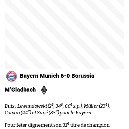
Bayern Munich 6-0 Borussia
M’Gladbach
e
e
e
e
Buts : Lewandowski (2
, 34
, 66
s.p.), Müller (23
),
e
e
Coman (44
) et Sané (85
) pour le Bayern
e
Pour fêter dignement son 31
titre de champion