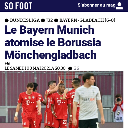
S’abonner au mag
BUNDESLIGA
J32
BAYERN-GLADBACH (6-0)
Le Bayern Munich
atomise le Borussia
Mönchengladbach
FG
LE SAMEDI 08 MAI 2021 À 20:30
36