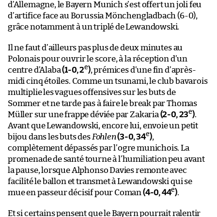
d’Allemagne, le Bayern Munich s’est offert un joli feu
d’artifice face au Borussia Mönchengladbach (6-0),
grâce notamment à un triplé de Lewandowski.
Il ne faut d’ailleurs pas plus de deux minutes au
Polonais pour ouvrir le score, à la réception d’un
e
centre d’Alaba
(1-0, 2
)
, prémices d’une fin d’après-
midi cinq étoiles. Comme un tsunami, le club bavarois
multiplie les vagues offensives sur les buts de
Sommer et ne tarde pas à faire le break par Thomas
e
Müller sur une frappe déviée par Zakaria
(2-0, 23
)
.
Avant que Lewandowski, encore lui, envoie un petit
e
bijou dans les buts des
Fohlen
(3-0, 34
)
,
complètement dépassés par l’ogre munichois. La
promenade de santé tourne à l’humiliation peu avant
la pause, lorsque Alphonso Davies remonte avec
facilité le ballon et transmet à Lewandowski qui se
e
mue en passeur décisif pour Coman
(4-0, 44
)
.
Et si certains pensent que le Bayern pourrait ralentir