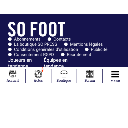
Abonnements
Contacts
La boutique SO PRESS
Mentions légales
Conditions générales d'utilisation
Publicité
Consentement RGPD
Recrutement
Joueurs en
Équipes en
tendance
tendance
4
Maghnes
Paris Saint-
Accueil
Actus
Boutique
Forum
Menu
Akliouche
Germain
Mohamed
Olympique de
Salah
Marseille
Lionel Messi
Real Madrid
Ferrán Torres
FIFA
Kilian Corredor
Olympique
Franco
lyonnais
Mastantuono
AS Monaco
Orel Mangala
FC Barcelone