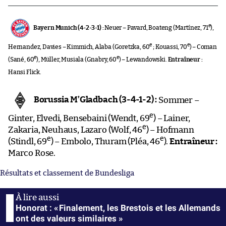
e
Bayern Munich (4-2-3-1) :
Neuer – Pavard, Boateng (Martínez, 71
),
e
e
Hernandez, Davies – Kimmich, Alaba (Goretzka, 60
; Kouassi, 70
) – Coman
e
e
(Sané, 60
), Müller, Musiala (Gnabry, 60
) – Lewandowski.
Entraîneur :
Hansi Flick.
Borussia M’Gladbach (3-4-1-2) :
Sommer –
e
Ginter, Elvedi, Bensebaini (Wendt, 69
) – Lainer,
e
Zakaria, Neuhaus, Lazaro (Wolf, 46
) – Hofmann
e
e
(Stindl, 69
) – Embolo, Thuram (Pléa, 46
).
Entraîneur :
Marco Rose.
Résultats et classement de Bundesliga
Honorat : « Finalement, les Brestois et les Allemands
ont des valeurs similaires »