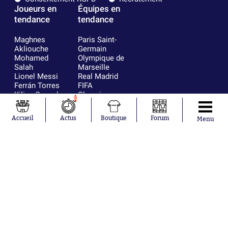
Joueurs en
Équipes en
tendance
tendance
Maghnes
Paris Saint-
Akliouche
Germain
Mohamed
Olympique de
Salah
Marseille
Lionel Messi
Real Madrid
Ferrán Torres
FIFA
Kilian Corredor
Olympique
1
Franco
lyonnais
Mastantuono
AS Monaco
Accueil
Actus
Boutique
Forum
Menu
Orel Mangala
FC Barcelone
Rio Mavuba
Argentine
Rodri
RC Strasbourg
Mika Godts
Trabzonspor