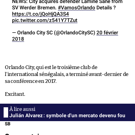
NEWS: City acquires defender Lamine Sané from
SV Werder Bremen.
#VamosOrlando
Details ?
https://t.co/jQoHjQA3S4
pic.twitter.com/z541Y7TZut
— Orlando City SC (@OrlandoCitySC)
20 février
2018
Orlando City, qui est le troisième club de
l’international sénégalais, a terminé avant-dernier de
sa conférence en 2017.
Excitant.
Julián Alvarez : symbole d'un mercato devenu fou
SB