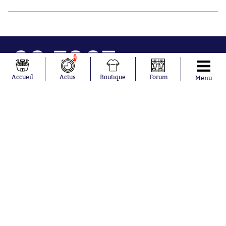
4
Accueil
Actus
Boutique
Forum
Menu
Abonnements
Contacts
La boutique SO PRESS
Mentions légales
Conditions générales d'utilisation
Publicité
Consentement RGPD
Recrutement
Joueurs en
Équipes en
tendance
tendance
Mohamed
Chelsea
Salah
Paris Saint-
Mykhailo
Germain
Mudryk
Bordeaux
Neymar
Olympique
Khalis Merah
lyonnais
Loïs Openda
FIFA
Moussa
Real Madrid
Niakhaté
RC Strasbourg