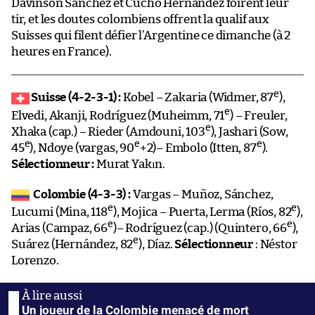
Davinson Sánchez et Cucho Hernández foirent leur
tir, et les doutes colombiens offrent la qualif aux
Suisses qui filent défier l’Argentine ce dimanche (à 2
heures en France).
e
Suisse (4-2-3-1) :
Kobel – Zakaria (Widmer, 87
),
e
Elvedi, Akanji, Rodríguez (Muheimm, 71
) – Freuler,
e
Xhaka (cap.) – Rieder (Amdouni, 103
), Jashari (Sow,
e
e
e
45
), Ndoye (vargas, 90
+2)– Embolo (Itten, 87
).
Sélectionneur :
Murat Yakın.
Colombie (4-3-3) :
Vargas – Muñoz, Sánchez,
e
e
Lucumi (Mina, 118
), Mojica – Puerta, Lerma (Ríos, 82
),
e
e
Arias (Campaz, 66
)– Rodríguez (cap.) (Quintero, 66
),
e
Suárez (Hernández, 82
), Díaz.
Sélectionneur
: Néstor
Lorenzo.
Un joueur de la Colombie menacé de mort