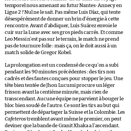
temporel nous amenant au futur Nantes-Annecy en
Ligue 2 ? Nul ne le sait. Pas même Luis Díaz, qui tente
désespérément de donner un brin d’énergie à cette
rencontre. Avant d’abdiquer, Luis Suárez envoie le
cuir sur la Lune avec ses gros pieds carrés. Et comme
Leo Messi n’est pas sur le terrain, le match ne prend
pas de tournure folle : mais ça, on le doit aussi à un
match solide de Gregor Kobel.
La prolongation est un condensé de ce qu’on a subi
pendant les 90 minutes précédentes : des tirs non
cadrés et des fautes conçues pour stopper le jeu. Une
tête bien tentée de Jhon Lucumi procure un léger
frisson avant la centième minute, mais rien de
transcendant. Aucune équipe ne parvient à bouger le
bloc bien soudé de l’autre. Ce sont les tirs au but qui
permettent de départager la Suisse et la Colombie. Les
Cafeteros
tremblent avant même le premier, on peut
deviner que la bande de Granit Xhaka a l’ascendant.