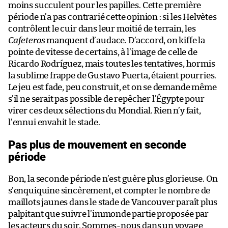
moins succulent pour les papilles. Cette première
période n’a pas contrarié cette opinion : si les Helvètes
contrôlent le cuir dans leur moitié de terrain, les
Cafeteros
manquent d’audace. D’accord, on kiffe la
pointe de vitesse de certains, à l’image de celle de
Ricardo Rodríguez, mais toutes les tentatives, hormis
la sublime frappe de Gustavo Puerta, étaient pourries.
Le jeu est fade, peu construit, et on se demande même
s’il ne serait pas possible de repêcher l’Égypte pour
virer ces deux sélections du Mondial. Rien n’y fait,
l’ennui envahit le stade.
Pas plus de mouvement en seconde
période
Bon, la seconde période n’est guère plus glorieuse. On
s’enquiquine sincèrement, et compter le nombre de
maillots jaunes dans le stade de Vancouver paraît plus
palpitant que suivre l’immonde partie proposée par
les acteurs du soir. Sommes-nous dans un voyage