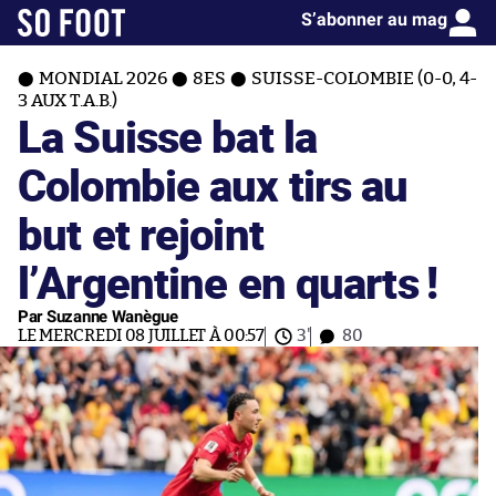
S’abonner au mag
MONDIAL 2026
8ES
SUISSE-COLOMBIE (0-0, 4-
3 AUX T.A.B.)
La Suisse bat la
Colombie aux tirs au
but et rejoint
l’Argentine en quarts !
Par Suzanne Wanègue
LE MERCREDI 08 JUILLET À 00:57
3'
80