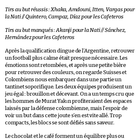
Tirs au but réussis : Xhaka, Amdouni, Itten, Vargas pour
la Nati // Quintero, Campaz, Díaz pour les Cafeteros
Tirs au but manqués : Akanji pour la Nati // Sánchez,
Hernández pour les Cafeteros
Après la qualification dingue de l’Argentine, retrouver
un football plus calme était presque nécessaire. Les
émotions sont retombées, et après une petite bière
pour retrouver des couleurs, on regarde Suisses et
Colombiens nous embarquer dans une partie un
tantinet soporifique. Les deux équipes produisent un
jeu égal : brouillon et décevant. On a un temps cru que
les hommes de Murat Yakın profiteraient des espaces
laissés par la défense colombienne, mais l’espoir de
voir un but dans cette joute s’en est vite allé. Trop
compacts, les blocs se sont défiés sans saveur.
Le chocolat et le café forment un équilibre plus ou