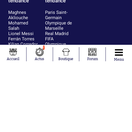
tendance
tendance
Maghnes
Paris Saint-
Akliouche
Germain
Mohamed
Olympique de
Salah
Marseille
Lionel Messi
Real Madrid
Ferrán Torres
FIFA
Kilian Corredor
Olympique
2
Franco
lyonnais
Mastantuono
AS Monaco
Accueil
Actus
Boutique
Forum
Orel Mangala
FC Barcelone
Menu
Rio Mavuba
Argentine
Rodri
RC Strasbourg
Mika Godts
Trabzonspor