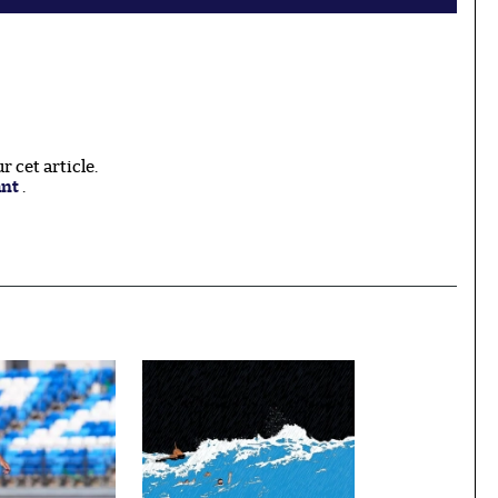
 cet article.
ant
.