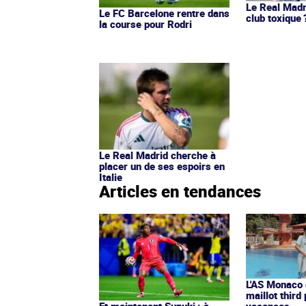
Le Real Madri
Le FC Barcelone rentre dans
club toxique 
la course pour Rodri
Le Real Madrid cherche à
placer un de ses espoirs en
Italie
Articles en tendances
L'AS Monaco d
maillot third
Et maintenant Suzuki : à