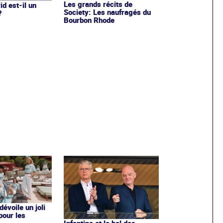
Les grands récits de
d est-il un
Society: Les naufragés du
?
Bourbon Rhode
évoile un joli
 pour les
Infantino et le bal des