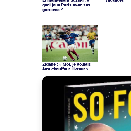
vacances
quoi joue Paris avec ses
gardiens ?
Zidane : « Moi, je voulais
être chauffeur-livreur »