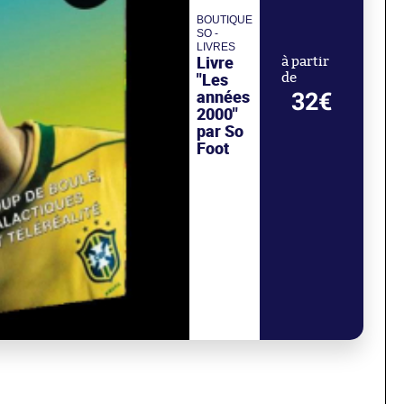
BOUTIQUE
SO -
LIVRES
Livre
à partir
"Les
de
années
32€
2000"
par So
Foot