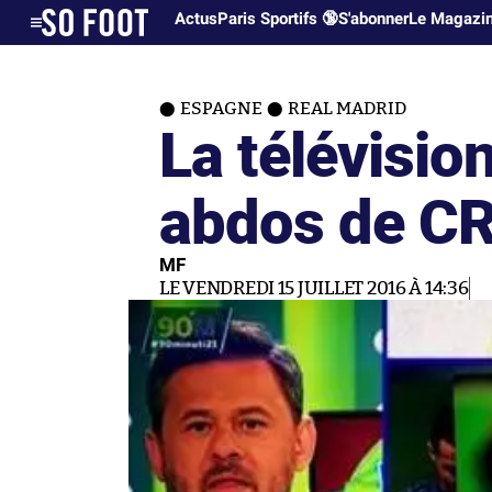
Actus
Paris Sportifs 🔞
S'abonner
Le Magazi
ESPAGNE
REAL MADRID
La télévision
abdos de C
MF
LE VENDREDI 15 JUILLET 2016 À 14:36