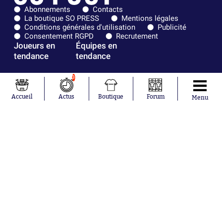
Abonnements
Contacts
La boutique SO PRESS
Mentions légales
Conditions générales d'utilisation
Publicité
Consentement RGPD
Recrutement
Joueurs en
Équipes en
tendance
tendance
Mohamed
Chelsea
3
Salah
Paris Saint-
Mykhailo
Germain
Accueil
Actus
Boutique
Forum
Menu
Mudryk
Bordeaux
Neymar
Olympique
Khalis Merah
lyonnais
Loïs Openda
FIFA
Moussa
Real Madrid
Niakhaté
RC Strasbourg
Nicolás
AC Milan
Tagliafico
France
Pavel Šulc
RC Lens
Josh Maja
Gauthier Hein