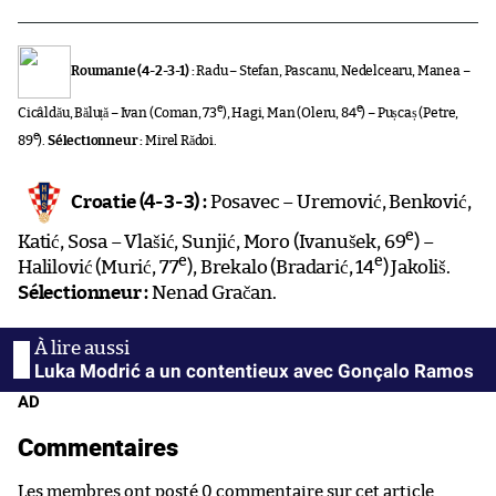
Roumanie (4-2-3-1) :
Radu – Stefan, Pascanu, Nedelcearu, Manea –
e
e
Cicâldău, Băluță – Ivan (Coman, 73
), Hagi, Man (Oleru, 84
) – Pușcaș (Petre,
e
89
).
Sélectionneur :
Mirel Rădoi.
Croatie (4-3-3) :
Posavec – Uremović, Benković,
e
Katić, Sosa – Vlašić, Sunjić, Moro (Ivanušek, 69
) –
e
e
Halilović (Murić, 77
), Brekalo (Bradarić, 14
) Jakoliš.
Sélectionneur :
Nenad Gračan.
Luka Modrić a un contentieux avec Gonçalo Ramos
AD
Commentaires
Les membres ont posté 0 commentaire sur cet article.