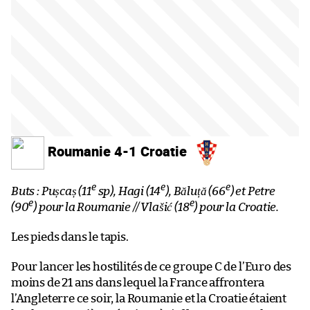
Roumanie 4-1 Croatie
e
e
e
Buts : Pușcaș (11
sp), Hagi (14
), Băluță (66
) et Petre
e
e
(90
) pour la Roumanie // Vlašić (18
) pour la Croatie.
Les pieds dans le tapis.
Pour lancer les hostilités de ce groupe C de l’Euro des
moins de 21 ans dans lequel la France affrontera
l’Angleterre ce soir, la Roumanie et la Croatie étaient