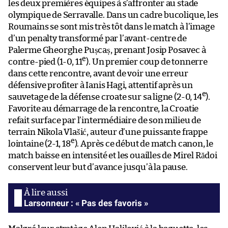
les deux premières équipes à s’affronter au stade
olympique de Serravalle. Dans un cadre bucolique, les
Roumains se sont mis très tôt dans le match à l’image
d’un penalty transformé par l’avant-centre de
Palerme Gheorghe Pușcaș, prenant Josip Posavec à
e
contre-pied (1-0, 11
). Un premier coup de tonnerre
dans cette rencontre, avant de voir une erreur
défensive profiter à Ianis Hagi, attentif après un
e
sauvetage de la défense croate sur sa ligne (2-0, 14
).
Favorite au démarrage de la rencontre, la Croatie
refait surface par l’intermédiaire de son milieu de
terrain Nikola Vlašić, auteur d’une puissante frappe
e
lointaine (2-1, 18
). Après ce début de match canon, le
match baisse en intensité et les ouailles de Mirel Rădoi
conservent leur but d’avance jusqu’à la pause.
Larsonneur : « Pas des favoris »