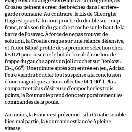
Malgré leur stratège Alen Halilović à la baguette, les
Croates peinent à créer des brèches dans l’arrière-
garde roumaine. Au contraire, le fils de Gheorghe
Hagi est quant à lui tout proche du doublé sur coup
franc, mais son tir du gauche ricoche sur le haut de la
barre de Posavec. À force de ne pas trouver de
solution, la Croatie craque sur une relance défensive,
et Tudor Băluță profite de sa première sélection chez
les U21 pour inscrire le but du break d’une lourde
frappe du gauche après un joli crochet sur Benković
e
(3-1, 66
). Une minute après son entrée en jeu, Adrian
Petre viendra boucler tout suspense à la conclusion
e
d’une magnifique action collective (4-1, 90
). Plus
compacte et plus désireuse d’empocher les trois
points, la Roumanie prend donc temporairement les
commandes de la poule.
Au moins, la France est prévenue : si la Croatie semble
bien mal partie, la Roumanie est lancée à pleine
vitesse.