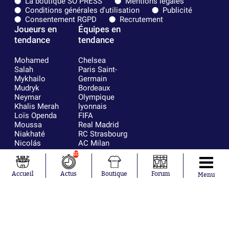
La boutique SO PRESS
Mentions légales
Conditions générales d'utilisation
Publicité
Consentement RGPD
Recrutement
Joueurs en
Équipes en
tendance
tendance
Mohamed
Chelsea
Salah
Paris Saint-
Mykhailo
Germain
Mudryk
Bordeaux
Neymar
Olympique
Khalis Merah
lyonnais
Loïs Openda
FIFA
Moussa
Real Madrid
Niakhaté
RC Strasbourg
Nicolás
AC Milan
Tagliafico
France
10
Pavel Šulc
RC Lens
Josh Maja
Accueil
Actus
Boutique
Forum
Menu
Gauthier Hein