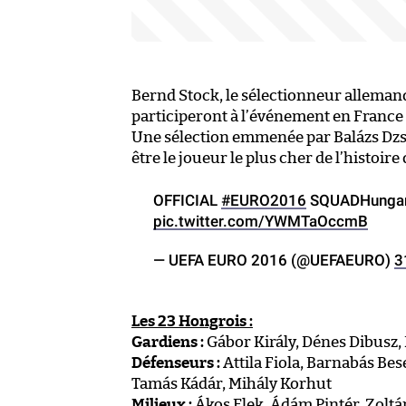
Bernd Stock, le sélectionneur allemand, 
participeront à l’événement en France 
Une sélection emmenée par Balázs Dzs
être le joueur le plus cher de l’histoire
OFFICIAL
#EURO2016
SQUADHungary
pic.twitter.com/YWMTaOccmB
— UEFA EURO 2016 (@UEFAEURO)
3
Les 23 Hongrois :
Gardiens :
Gábor Király, Dénes Dibusz, 
Défenseurs :
Attila Fiola, Barnabás Be
Tamás Kádár, Mihály Korhut
Milieux :
Ákos Elek, Ádám Pintér, Zoltá