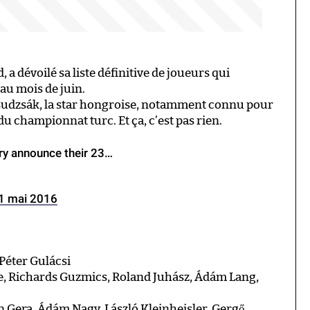
a dévoilé sa liste définitive de joueurs qui
au mois de juin.
udzsák, la star hongroise, notamment connu pour
 du championnat turc. Et ça, c’est pas rien.
 announce their 23…
1 mai 2016
Péter Gulácsi
se, Richards Guzmics, Roland Juhász, Ádám Lang,
n Gera, Ádám Nagy, László Kleinheisler, Gergő