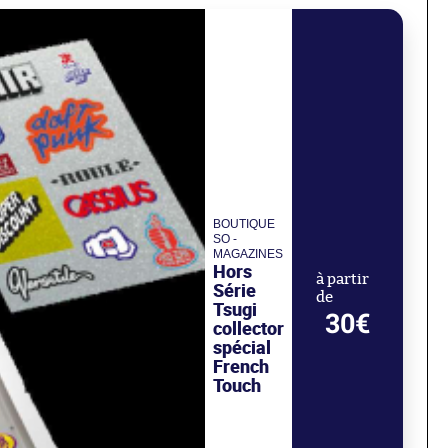
BOUTIQUE
SO -
MAGAZINES
Hors
à partir
Série
de
Tsugi
30€
collector
spécial
French
Touch