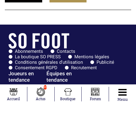
Abonnements
Contacts
La boutique SO PRESS
Mentions légales
Conditions générales d'utilisation
Publicité
Consentement RGPD
Recrutement
Joueurs en
Équipes en
tendance
tendance
10
Mohamed
Chelsea
Salah
Paris Saint-
Accueil
Actus
Boutique
Forum
Menu
Mykhailo
Germain
Mudryk
Bordeaux
Neymar
Olympique
Khalis Merah
lyonnais
Loïs Openda
FIFA
Moussa
Real Madrid
Niakhaté
RC Strasbourg