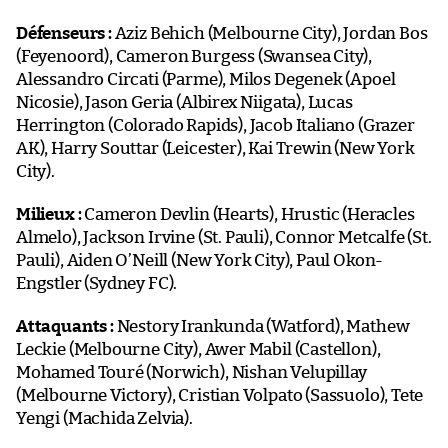
Défenseurs :
Aziz Behich (Melbourne City), Jordan Bos
(Feyenoord), Cameron Burgess (Swansea City),
Alessandro Circati (Parme), Milos Degenek (Apoel
Nicosie), Jason Geria (Albirex Niigata), Lucas
Herrington (Colorado Rapids), Jacob Italiano (Grazer
AK), Harry Souttar (Leicester), Kai Trewin (New York
City).
Milieux :
Cameron Devlin (Hearts), Hrustic (Heracles
Almelo), Jackson Irvine (St. Pauli), Connor Metcalfe (St.
Pauli), Aiden O’Neill (New York City), Paul Okon-
Engstler (Sydney FC).
Attaquants :
Nestory Irankunda (Watford), Mathew
Leckie (Melbourne City), Awer Mabil (Castellon),
Mohamed Touré (Norwich), Nishan Velupillay
(Melbourne Victory), Cristian Volpato (Sassuolo), Tete
Yengi (Machida Zelvia).