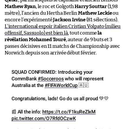
Mathew Ryan
, le roc et Golgoth
Harry Souttar
(1,98
mètre), l’ancien du Hertha Berlin
Mathew Leckie
ou
encore l’expérimenté
Jackson Irvine
(81 sélections).
L’international espoir italien Cristian Volpato (milieu
offensif, Sassuolo) est bien là
, tout comme
la
révélation Mohamed Touré
, auteur de 9 buts et 3
passes décisives en 11 matchs de Championship avec
Norwich depuis son arrivée début février.
SQUAD CONFIRMED: Introducing your
CommBank
#Socceroos
who will represent
Australia at the
#FIFAWorldCup
🇦🇺
Congratulations, lads! Go do us all proud 💚💛
📰 All the info:
https://t.co/F1kuReZlxM
pic.twitter.com/O7RfdOCzwK