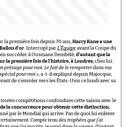
 la première fois depuis 70 ans,
Harry Kane a une
Ballon d’or
. Interrogé par
L’Équipe
avant la Coupe du
 bien succéder à Ousmane Dembélé,
d’autant que la
 la première fois de l’histoire, à Londres
, chez lui.
 bon présage pour moi. Le fait de le remporter dans ma
 spécial pour moi »
, a-t-il expliqué depuis Majorque,
avant de s’envoler vers les États-Unis ce lundi avec sa
s toutes compétitions confondues cette saison avec le
e la concurrence pour obtenir cette distinction
,
nné par le Mondial qui arrive. Pas de quoi lui enlever
s, certainement. Compte tenu des trophées que j’ai
ts que j’ai inscrits, je serai dans la course. D’autant