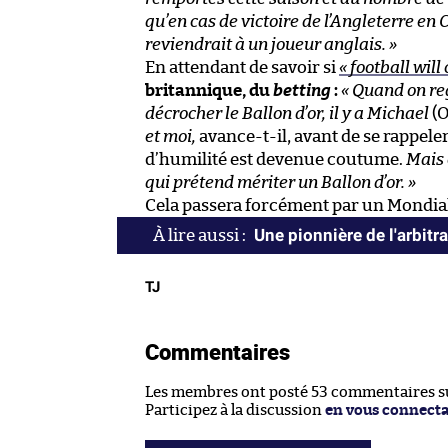
qu’en cas de victoire de l’Angleterre e
reviendrait à un joueur anglais. »
En attendant de savoir si
« football wil
britannique, du
betting
:
« Quand on re
décrocher le Ballon d’or, il y a Michael
(O
et moi,
avance-t-il, avant de se rappele
d’humilité est devenue coutume.
Mais 
qui prétend mériter un Ballon d’or. »
Cela passera forcément par un Mondial
Une pionnière de l'arbitr
TJ
Commentaires
Les membres ont posté 53 commentaires sur
Participez à la discussion
en vous connect