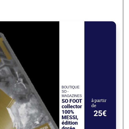
BOUTIQUE
SO -
MAGAZINES
SO FOOT
à partir
collector
de
100%
25€
MESSI,
édition
dorée