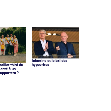
Infantino et le bal des
hypocrites
illot third du
enté à un
upporters ?