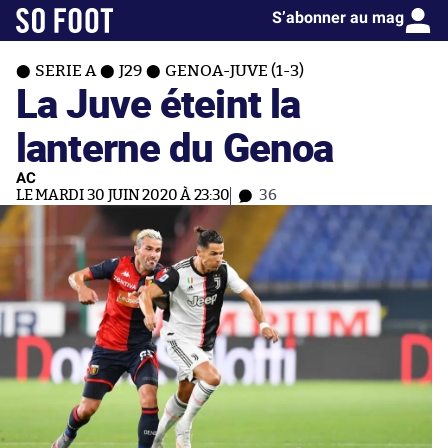
S’abonner au mag
SERIE A
J29
GENOA-JUVE (1-3)
La Juve éteint la
lanterne du Genoa
AC
LE MARDI 30 JUIN 2020 À 23:30
36