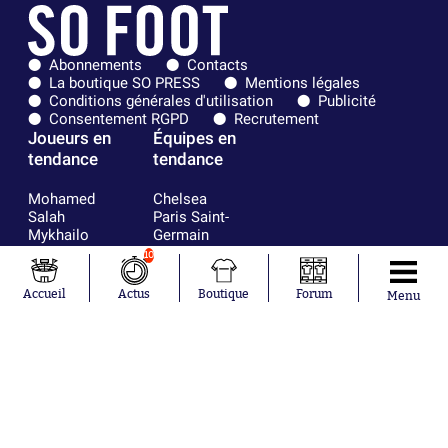
Abonnements
Contacts
La boutique SO PRESS
Mentions légales
Conditions générales d'utilisation
Publicité
Consentement RGPD
Recrutement
Joueurs en
Équipes en
tendance
tendance
Mohamed
Chelsea
Salah
Paris Saint-
Mykhailo
Germain
Mudryk
Bordeaux
10
Neymar
Olympique
Khalis Merah
lyonnais
Accueil
Actus
Boutique
Forum
Menu
Loïs Openda
FIFA
Moussa
Real Madrid
Niakhaté
RC Strasbourg
Nicolás
AC Milan
Tagliafico
France
Pavel Šulc
RC Lens
Josh Maja
Gauthier Hein