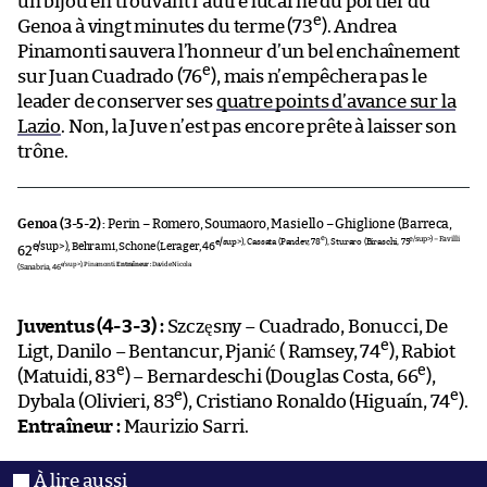
un bijou en trouvant l’autre lucarne du portier du
e
Genoa à vingt minutes du terme (73
). Andrea
Pinamonti sauvera l’honneur d’un bel enchaînement
e
sur Juan Cuadrado (76
), mais n’empêchera pas le
leader de conserver ses
quatre points d’avance sur la
Lazio
. Non, la Juve n’est pas encore prête à laisser son
trône.
Genoa (3-5-2) :
Perin – Romero, Soumaoro, Masiello – Ghiglione (Barreca,
e
e/sup>) – Favilli
e/sup>), Cassata (Pandev, 78
), Sturaro (Biraschi, 75
e/sup>), Behrami, Schone (Lerager, 46
62
e/sup>), Pinamonti.
Entraîneur :
Davide Nicola.
(Sanabria, 46
Juventus (4-3-3) :
Szczęsny – Cuadrado, Bonucci, De
e
Ligt, Danilo – Bentancur, Pjanić ( Ramsey, 74
), Rabiot
e
e
(Matuidi, 83
) – Bernardeschi (Douglas Costa, 66
),
e
e
Dybala (Olivieri, 83
), Cristiano Ronaldo (Higuaín, 74
).
Entraîneur :
Maurizio Sarri.