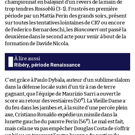
championnat en balayant d’un revers de la main de
trop tendres
Rossoblù
(3-1). Frustrés en première
période par un Mattia Perin des grands soirs, présent
sur toutes les tentatives lointaines de CR7 ou encore
de Federico Bernardeschi, les
Bianconeri
ont passé la
deuxième dans le second acte pour venir à bout de la
formation de Davide Nicola.
Ribéry, période Renaissance
C’est grâce à Paulo Dybala, auteur d’un sublime slalom
dans la défense locale suivi d’un tir à ras de terre
gagnant, que l’équipe de Maurizio Sarri a ouvert le
e
score au retour des vestiaires (50
). La Vieille Dame a
du feu dans les jambes et, à la suite d’une percée plein
axe, Cristiano Ronaldo expédie un missile dans la
e
lunette gauche du pauvre Perin (56
). Le mal est fait,
mais cela ne va pas empêcher Douglas Costa de s’offrir