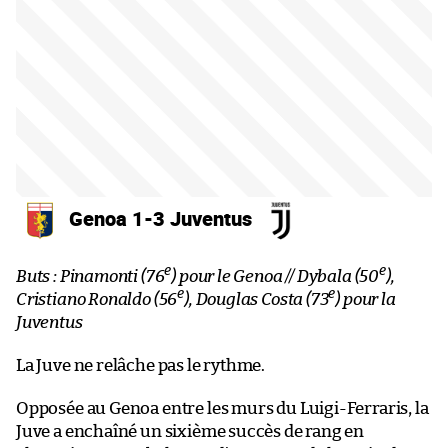
Genoa 1-3 Juventus
e
e
Buts : Pinamonti (76
) pour le Genoa // Dybala (50
),
e
e
Cristiano Ronaldo (56
), Douglas Costa (73
) pour la
Juventus
La Juve ne relâche pas le rythme.
Opposée au Genoa entre les murs du Luigi-Ferraris, la
Juve a enchaîné un sixième succès de rang en