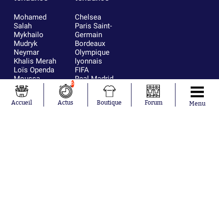
Mohamed
Chelsea
Salah
Paris Saint-
Mykhailo
Germain
Mudryk
Bordeaux
Neymar
Olympique
Khalis Merah
lyonnais
Loïs Openda
FIFA
Moussa
Real Madrid
6
Niakhaté
RC Strasbourg
Nicolás
AC Milan
Accueil
Actus
Boutique
Forum
Menu
Tagliafico
France
Pavel Šulc
RC Lens
Josh Maja
Gauthier Hein