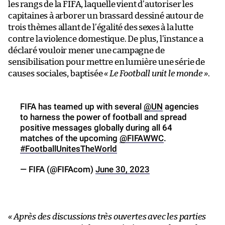
les rangs de la FIFA, laquelle vient d’autoriser les
capitaines à arborer un brassard dessiné autour de
trois thèmes allant de l’égalité des sexes à la lutte
contre la violence domestique. De plus, l’instance a
déclaré vouloir mener une campagne de
sensibilisation pour mettre en lumière une série de
causes sociales, baptisée
« Le Football unit le monde »
.
FIFA has teamed up with several
@UN
agencies
to harness the power of football and spread
positive messages globally during all 64
matches of the upcoming
@FIFAWWC
.
#FootballUnitesTheWorld
— FIFA (@FIFAcom)
June 30, 2023
« Après des discussions très ouvertes avec les parties