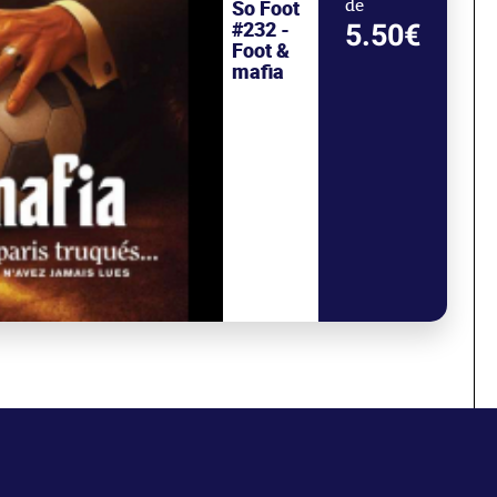
So Foot
de
#232 -
5.50€
Foot &
mafia