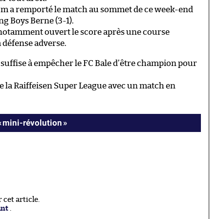
öm a remporté le match au sommet de ce week-end
g Boys Berne (3-1).
 notamment ouvert le score après une course
la défense adverse.
 suffise à empêcher le FC Bale d’être champion pour
 de la Raiffeisen Super League avec un match en
« mini-révolution »
cet article.
ant
.