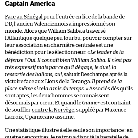
Captain America
Face au Sénégal
pour l’entrée en lice de la bande de
DD, l’ancien Valenciennois a impressionné son
monde. Alors que William Saliba a traversé
l’Atlantique quelque peu fourbu, pouvoir compter sur
leur association en charnière centrale est une
bénédiction pour le sélectionneur.
«
Le leader de la
défense ? Oui. Il connaît bien William Saliba. Il n’est pas
très expressif mais par ce qu’il dégage, le duel, la
ressortie des ballons, oui
, saluait Deschamps après la
victoire face aux Lions de la Teranga.
Il prend de la
place même si cela a mis du temps. »
Associés dès qu’ils
sont aptes, les deux hommes se connaissent
désormais par cœur. Et quand le
Gunner
est contraint
de souffler
contre la Norvège
, suppléé par Maxence
Lacroix, Upamecano assume.
Une statistique illustre à elle seule son importance : en
quatre rencontres, le patron a disputé la bagatelle de