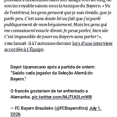
son incroyable saison sous la tunique du Bayern.
«
Vu
de l’extérieur, les gens pensent que je suis timide, que je
parle peu. C’est sans doute lié au fait que j’ai parlé
publiquement de mon bégaiement. Mais les gens qui
me connaissent vous le diront. Je peux parler, bien sûr.
C’est impossible de jouer au Bayern sans parler !
»
,
s’exclamait-il à l’automne dernier
lors d’une interview
accordée à
L’Équipe
.
Dayot Upamecano após a partida de ontem:
“Saúdo cada jogador da Seleção Alemã do
Bayern.”
O francês gostariam de ter enfrentado a
Alemanha.
pic.twitter.com/MJTUt3LmWB
— FC Bayern Brasileiro (@FCBayernXtra)
July 1,
2026