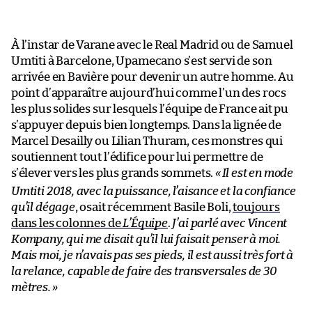
À l’instar de Varane avec le Real Madrid ou de Samuel
Umtiti à Barcelone, Upamecano s’est servi de son
arrivée en Bavière pour devenir un autre homme. Au
point d’apparaître aujourd’hui comme l’un des rocs
les plus solides sur lesquels l’équipe de France ait pu
s’appuyer depuis bien longtemps. Dans la lignée de
Marcel Desailly ou Lilian Thuram, ces monstres qui
soutiennent tout l’édifice pour lui permettre de
s’élever vers les plus grands sommets.
«
Il est en mode
Umtiti 2018, avec la puissance, l’aisance et la confiance
qu’il dégage
, osait récemment Basile Boli,
toujours
dans les colonnes de
L’Équipe
.
J’ai parlé avec Vincent
Kompany, qui me disait qu’il lui faisait penser à moi.
Mais moi, je n’avais pas ses pieds, il est aussi très fort à
la relance, capable de faire des transversales de 30
mètres.
»