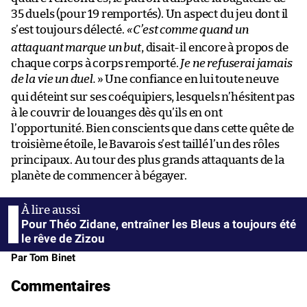
35 duels (pour 19 remportés). Un aspect du jeu dont il
s’est toujours délecté.
«
C’est comme quand un
attaquant marque un but
, disait-il encore à propos de
chaque corps à corps remporté.
Je ne refuserai jamais
de la vie un duel.
» Une confiance en lui toute neuve
qui déteint sur ses coéquipiers, lesquels n’hésitent pas
à le couvrir de louanges dès qu’ils en ont
l’opportunité. Bien conscients que dans cette quête de
troisième étoile, le Bavarois s’est taillé l’un des rôles
principaux. Au tour des plus grands attaquants de la
planète de commencer à bégayer.
Pour Théo Zidane, entraîner les Bleus a toujours été
le rêve de Zizou
Par Tom Binet
Commentaires