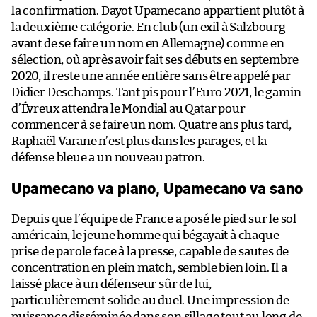
la confirmation. Dayot Upamecano appartient plutôt à
la deuxième catégorie. En club (un exil à Salzbourg
avant de se faire un nom en Allemagne) comme en
sélection, où après avoir fait ses débuts en septembre
2020, il reste une année entière sans être appelé par
Didier Deschamps. Tant pis pour l’Euro 2021, le gamin
d’Évreux attendra le Mondial au Qatar pour
commencer à se faire un nom. Quatre ans plus tard,
Raphaël Varane n’est plus dans les parages, et la
défense bleue a un nouveau patron.
Upamecano va piano, Upamecano va sano
Depuis que l’équipe de France a posé le pied sur le sol
américain, le jeune homme qui bégayait à chaque
prise de parole face à la presse, capable de sautes de
concentration en plein match, semble bien loin. Il a
laissé place à un défenseur sûr de lui,
particulièrement solide au duel. Une impression de
puissance disséminée dans son sillage tout au long de