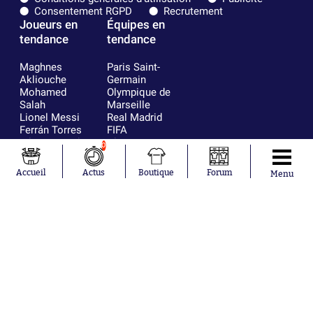
Consentement RGPD
Recrutement
Joueurs en
Équipes en
tendance
tendance
Maghnes
Paris Saint-
Akliouche
Germain
Mohamed
Olympique de
Salah
Marseille
Lionel Messi
Real Madrid
Ferrán Torres
FIFA
Kilian Corredor
Olympique
0
Franco
lyonnais
Mastantuono
AS Monaco
Accueil
Actus
Boutique
Forum
Menu
Orel Mangala
FC Barcelone
Rio Mavuba
Argentine
Rodri
RC Strasbourg
Mika Godts
Trabzonspor