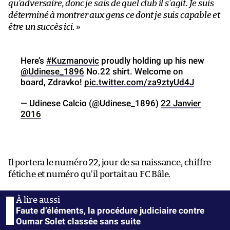
qu’adversaire, donc je sais de quel club il s’agit. Je suis
déterminé à montrer aux gens ce dont je suis capable et
être un succès ici.
»
Here’s
#Kuzmanovic
proudly holding up his new
@Udinese_1896
No.22 shirt. Welcome on
board, Zdravko!
pic.twitter.com/za9ztyUd4J
— Udinese Calcio (@Udinese_1896)
22 Janvier
2016
Il portera le numéro 22, jour de sa naissance, chiffre
fétiche et numéro qu’il portait au FC Bâle.
Faute d’éléments, la procédure judiciaire contre
Oumar Solet classée sans suite