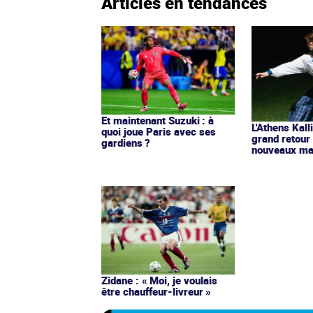
Articles en tendances
Et maintenant Suzuki : à
L'Athens Kall
quoi joue Paris avec ses
grand retour
gardiens ?
nouveaux mai
Zidane : « Moi, je voulais
être chauffeur-livreur »