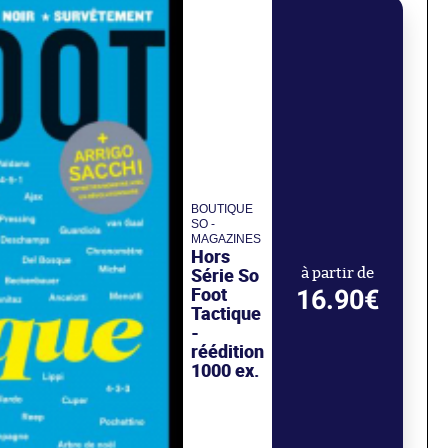
BOUTIQUE
SO -
MAGAZINES
Hors
Série So
à partir de
Foot
16.90€
Tactique
-
réédition
1000 ex.