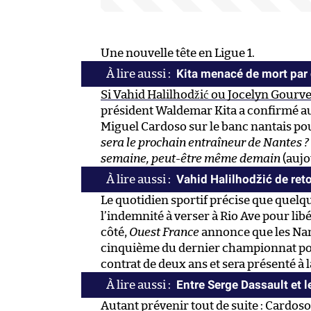
Une nouvelle tête en Ligue 1.
Kita menacé de mort par
Si Vahid Halilhodžić ou Jocelyn Gourv
président Waldemar Kita a confirmé a
Miguel Cardoso sur le banc nantais pou
sera le prochain entraîneur de Nantes ? O
semaine, peut-être même demain
(aujo
Vahid Halilhodžić de ret
Le quotidien sportif précise que quelq
l’indemnité à verser à Rio Ave pour lib
côté,
Ouest France
annonce que les Nant
cinquième du dernier championnat por
contrat de deux ans et sera présenté à la
Entre Serge Dassault et l
Autant prévenir tout de suite : Cardoso 