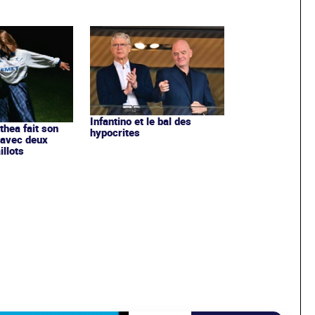
Infantino et le bal des
ithea fait son
hypocrites
 avec deux
llots