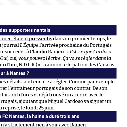
 des supporters nantais
ennec étaient pressentis
dans un premier temps, le
u journal
L’Équipe
l’arrivée prochaine du Portugais
r succéder à Claudio Ranieri. «
Est-ce que Cardoso
ui, oui, vous pouvez l’écrire. Ça va se régler dans la
urd’hui, N.D.L.R.) » , a annoncé le patron des Canaris.
our à Nantes ?
ues détails sont encore à régler. Comme par exemple
érer l’entraîneur portugais de son contrat. De son
ais ont d’ores et déjà trouvé un accord avec le
tugais, ajoutant que Miguel Cardoso va signer un
 reprise, le lundi 25 juin.
e FC Nantes, la haine a duré trois ans
n’a strictement rien à voir avec Ranieri.