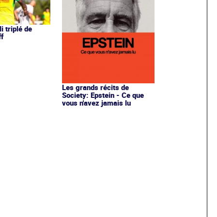
li triplé de
f
Les grands récits de
Society: Epstein - Ce que
vous n'avez jamais lu