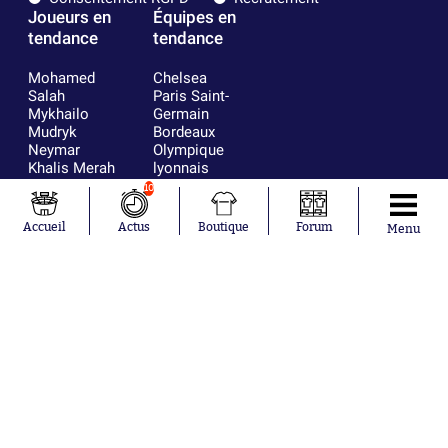
Joueurs en
Équipes en
tendance
tendance
Mohamed
Chelsea
Salah
Paris Saint-
Mykhailo
Germain
Mudryk
Bordeaux
Neymar
Olympique
Khalis Merah
lyonnais
Loïs Openda
FIFA
10
Moussa
Real Madrid
Niakhaté
RC Strasbourg
Accueil
Actus
Boutique
Forum
Menu
Nicolás
AC Milan
Tagliafico
France
Pavel Šulc
RC Lens
Josh Maja
Gauthier Hein