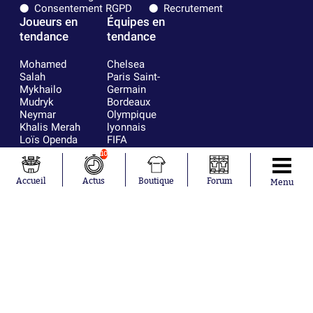
Consentement RGPD
Recrutement
Joueurs en
Équipes en
tendance
tendance
Mohamed
Chelsea
Salah
Paris Saint-
Mykhailo
Germain
Mudryk
Bordeaux
Neymar
Olympique
Khalis Merah
lyonnais
Loïs Openda
FIFA
Moussa
Real Madrid
10
Niakhaté
RC Strasbourg
Nicolás
AC Milan
Accueil
Actus
Boutique
Forum
Menu
Tagliafico
France
Pavel Šulc
RC Lens
Josh Maja
Gauthier Hein