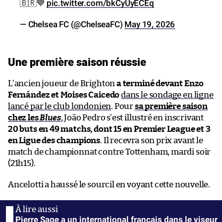
🇧🇷💙
pic.twitter.com/bkCyUyECEq
— Chelsea FC (@ChelseaFC)
May 19, 2026
Une première saison réussie
L’ancien joueur de Brighton
a terminé devant Enzo
Fernández et Moises Caicedo
dans le sondage en ligne
lancé par le club londonien
. Pour
sa première saison
chez les
Blues
, João Pedro s’est illustré en inscrivant
20 buts en 49 matchs, dont 15 en Premier League et 3
en Ligue des champions
. Il recevra son prix avant le
match de championnat contre Tottenham, mardi soir
(21h15).
Ancelotti a haussé le sourcil en voyant cette nouvelle.
Pierre Sage a un international français dans le viseur