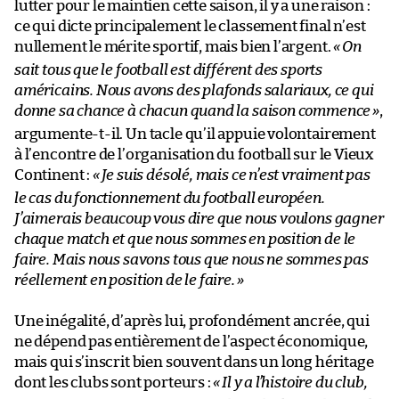
lutter pour le maintien cette saison, il y a une raison :
ce qui dicte principalement le classement final n’est
nullement le mérite sportif, mais bien l’argent.
«
On
sait tous que le football est différent des sports
américains. Nous avons des plafonds salariaux, ce qui
donne sa chance à chacun quand la saison commence
»
,
argumente-t-il. Un tacle qu’il appuie volontairement
à l’encontre de l’organisation du football sur le Vieux
Continent :
«
Je suis désolé, mais ce n’est vraiment pas
le cas du fonctionnement du football européen.
J’aimerais beaucoup vous dire que nous voulons gagner
chaque match et que nous sommes en position de le
faire. Mais nous savons tous que nous ne sommes pas
réellement en position de le faire.
»
Une inégalité, d’après lui, profondément ancrée, qui
ne dépend pas entièrement de l’aspect économique,
mais qui s’inscrit bien souvent dans un long héritage
dont les clubs sont porteurs :
«
Il y a l’histoire du club,