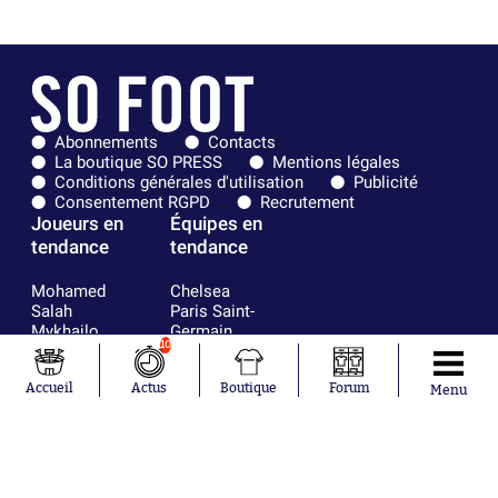
Abonnements
Contacts
La boutique SO PRESS
Mentions légales
Conditions générales d'utilisation
Publicité
Consentement RGPD
Recrutement
Joueurs en
Équipes en
tendance
tendance
Mohamed
Chelsea
Salah
Paris Saint-
Mykhailo
Germain
10
Mudryk
Bordeaux
Neymar
Olympique
Accueil
Actus
Boutique
Forum
Khalis Merah
lyonnais
Menu
Loïs Openda
FIFA
Moussa
Real Madrid
Niakhaté
RC Strasbourg
Nicolás
AC Milan
Tagliafico
France