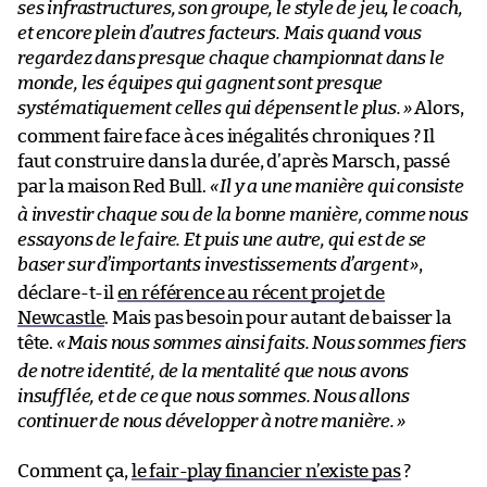
ses infrastructures, son groupe, le style de jeu, le coach,
et encore plein d’autres facteurs. Mais quand vous
regardez dans presque chaque championnat dans le
monde, les équipes qui gagnent sont presque
systématiquement celles qui dépensent le plus.
»
Alors,
comment faire face à ces inégalités chroniques ? Il
faut construire dans la durée, d’après Marsch, passé
par la maison Red Bull.
«
Il y a une manière qui consiste
à investir chaque sou de la bonne manière, comme nous
essayons de le faire. Et puis une autre, qui est de se
baser sur d’importants investissements d’argent
»
,
déclare-t-il
en référence au récent projet de
Newcastle
. Mais pas besoin pour autant de baisser la
tête.
«
Mais nous sommes ainsi faits. Nous sommes fiers
de notre identité, de la mentalité que nous avons
insufflée, et de ce que nous sommes. Nous allons
continuer de nous développer à notre manière.
»
Comment ça,
le fair-play financier n’existe pas
?