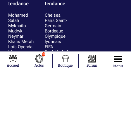
tendance
tendance
Mohamed
Chelsea
Salah
Paris Saint-
Mykhailo
Germain
Mudryk
Bordeaux
Neymar
Olympique
Khalis Merah
lyonnais
Loïs Openda
FIFA
Moussa
Real Madrid
10
Niakhaté
RC Strasbourg
Nicolás
AC Milan
Accueil
Actus
Boutique
Forum
Menu
Tagliafico
France
Pavel Šulc
RC Lens
Josh Maja
Gauthier Hein