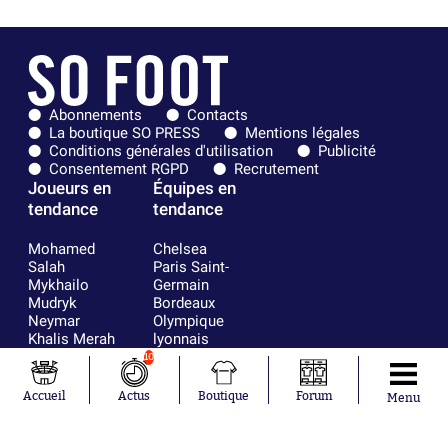
Abonnements
Contacts
La boutique SO PRESS
Mentions légales
Conditions générales d'utilisation
Publicité
Consentement RGPD
Recrutement
Joueurs en
Équipes en
tendance
tendance
Mohamed
Chelsea
Salah
Paris Saint-
Mykhailo
Germain
Mudryk
Bordeaux
Neymar
Olympique
Khalis Merah
lyonnais
Loïs Openda
FIFA
10
Moussa
Real Madrid
Niakhaté
RC Strasbourg
Accueil
Actus
Boutique
Forum
Menu
Nicolás
AC Milan
Tagliafico
France
Pavel Šulc
RC Lens