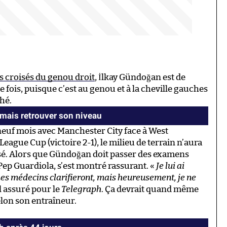
s croisés du genou droit
, İlkay Gündoğan est de
te fois, puisque c’est au genou et à la cheville gauches
hé.
mais retrouver son niveau
 neuf mois avec Manchester City face à West
eague Cup (victoire 2-1), le milieu de terrain n’aura
ssé. Alors que Gündoğan doit passer des examens
ep Guardiola, s’est montré rassurant. «
Je lui ai
 Les médecins clarifieront, mais heureusement, je ne
il assuré pour le
Telegraph
. Ça devrait quand même
elon son entraîneur.