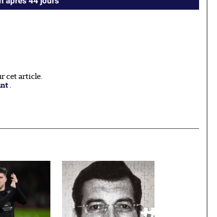
h après 44 jours
 cet article.
ant
.