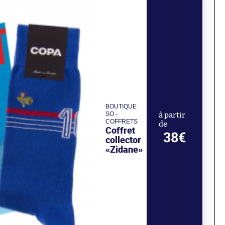
BOUTIQUE
SO -
à partir
COFFRETS
de
Coffret
38€
collector
«Zidane»