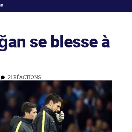
ne
ğan se blesse à
21
RÉACTIONS