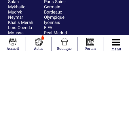
Salah
Paris Saint-
Mykhailo
Germain
Mudryk
Bordeaux
Neymar
Olympique
Khalis Merah
lyonnais
Loïs Openda
FIFA
Moussa
Real Madrid
Niakhaté
RC Strasbourg
10
Nicolás
AC Milan
Tagliafico
France
Accueil
Actus
Boutique
Forum
Menu
Pavel Šulc
RC Lens
Josh Maja
Gauthier Hein