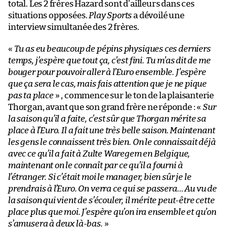
total. Les 2 frères Hazard sont d’ailleurs dans ces
situations opposées.
Play Sports
a dévoilé une
interview simultanée des 2 frères.
«
Tu as eu beaucoup de pépins physiques ces derniers
temps, j’espère que tout ça, c’est fini. Tu m’as dit de me
bouger pour pouvoir aller à l’Euro ensemble. J’espère
que ça sera le cas, mais fais attention que je ne pique
pas ta place
» , commence sur le ton de la plaisanterie
Thorgan, avant que son grand frère ne réponde : «
Sur
la saison qu’il a faite, c’est sûr que Thorgan mérite sa
place à l’Euro. Il a fait une très belle saison. Maintenant
les gens le connaissent très bien. On le connaissait déjà
avec ce qu’il a fait à Zulte Waregem en Belgique,
maintenant on le connaît par ce qu’il a fourni à
l’étranger. Si c’était moi le manager, bien sûr je le
prendrais à l’Euro. On verra ce qui se passera… Au vu de
la saison qui vient de s’écouler, il mérite peut-être cette
place plus que moi. J’espère qu’on ira ensemble et qu’on
s’amusera à deux là-bas.
»