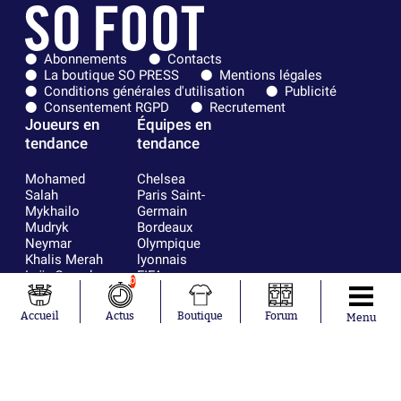
Abonnements
Contacts
La boutique SO PRESS
Mentions légales
Conditions générales d'utilisation
Publicité
Consentement RGPD
Recrutement
Joueurs en
Équipes en
tendance
tendance
Mohamed
Chelsea
Salah
Paris Saint-
Mykhailo
Germain
Mudryk
Bordeaux
Neymar
Olympique
Khalis Merah
lyonnais
Loïs Openda
FIFA
0
Moussa
Real Madrid
Niakhaté
RC Strasbourg
Accueil
Actus
Boutique
Forum
Menu
Nicolás
AC Milan
Tagliafico
France
Pavel Šulc
RC Lens
Josh Maja
Gauthier Hein