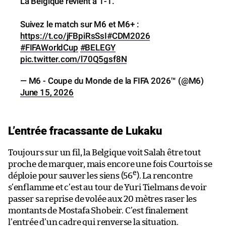
La Belgique revient à 1-1.
Suivez le match sur M6 et M6+ :
https://t.co/jFBpiRsSsI
#CDM2026
#FIFAWorldCup
#BELEGY
pic.twitter.com/l70Q5gsf8N
— M6 - Coupe du Monde de la FIFA 2026™ (@M6)
June 15, 2026
L’entrée fracassante de Lukaku
Toujours sur un fil, la Belgique voit Salah être tout
proche de marquer, mais encore une fois Courtois se
e
déploie pour sauver les siens (56
). La rencontre
s’enflamme et c’est au tour de Yuri Tielmans de voir
passer sa reprise de volée aux 20 mètres raser les
montants de Mostafa Shobeir. C’est finalement
l’entrée d’un cadre qui renverse la situation.