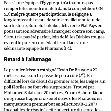
Face à une équipe d’Égypte qui n’a toujours pas
remporté le moindre match dans la compétition (3N
5D) malgré quatre participations, la Belgique a
longtemps subi, avant de voir le meilleur buteur de
son histoire, Romelu Lukaku, délivrer le Plat Pays en
poussant son adversaire à marquer contre son camp.
Si tout n’a pas été parfait, loin de là, les Diables rouges
évitent le pire en concédant le nul face à une
séduisante équipe de Pharaons (1-1).
Retard à l’allumage
Le premier frisson est signé Kevin De Bruyne à 20
e
mètres, mais son tir passe de peu à côté (7
). En
difficulté lors du début du premier acte, les Belges, un
poil fébriles, se font vite surprendre. Trouvé par
Mohamed Salah aux 20 mètres, Emam Ashour lâche
une grosse frappe croisée et délivre les Pharaons en
e
marquant son premier but en sélection
(0-1, 20
)
.
Incapables de réagir à cette ouverture du score, les