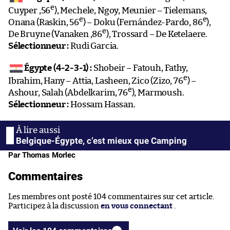
e
Cuyper ,56
), Mechele, Ngoy, Meunier – Tielemans,
e
e
Onana (Raskin, 56
) – Doku (Fernández-Pardo, 86
),
e
De Bruyne (Vanaken ,86
), Trossard – De Ketelaere.
Sélectionneur :
Rudi Garcia.
Égypte (4-2-3-1) :
Shobeir – Fatouh, Fathy,
e
Ibrahim, Hany – Attia, Lasheen, Zico (Zizo, 76
) –
e
Ashour, Salah (Abdelkarim, 76
), Marmoush.
Sélectionneur :
Hossam Hassan.
Belgique-Égypte, c’est mieux que Camping
Par Thomas Morlec
Commentaires
Les membres ont posté 104 commentaires sur cet article.
Participez à la discussion
en vous connectant
.