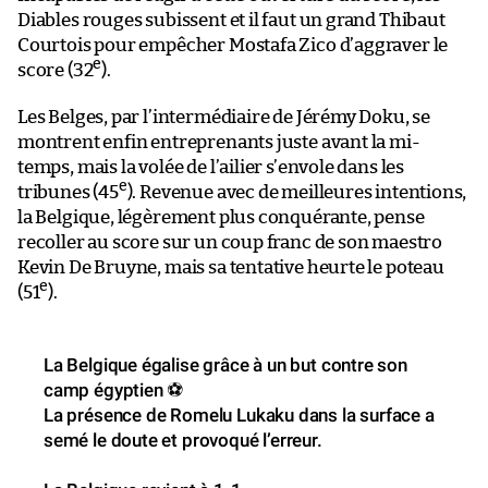
Diables rouges subissent et il faut un grand Thibaut
Courtois pour empêcher Mostafa Zico d’aggraver le
e
score (32
).
Les Belges, par l’intermédiaire de Jérémy Doku, se
montrent enfin entreprenants juste avant la mi-
temps, mais la volée de l’ailier s’envole dans les
e
tribunes (45
). Revenue avec de meilleures intentions,
la Belgique, légèrement plus conquérante, pense
recoller au score sur un coup franc de son maestro
Kevin De Bruyne, mais sa tentative heurte le poteau
e
(51
).
La Belgique égalise grâce à un but contre son
camp égyptien ⚽️
La présence de Romelu Lukaku dans la surface a
semé le doute et provoqué l’erreur.