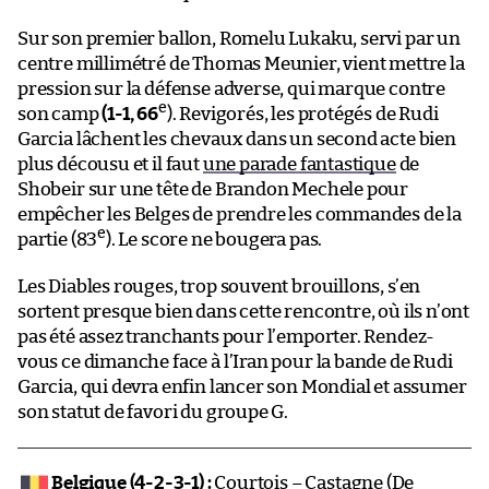
Sur son premier ballon, Romelu Lukaku, servi par un
centre millimétré de Thomas Meunier, vient mettre la
pression sur la défense adverse, qui marque contre
e
son camp
(1-1, 66
). Revigorés, les protégés de Rudi
Garcia lâchent les chevaux dans un second acte bien
plus décousu et il faut
une parade fantastique
de
Shobeir sur une tête de Brandon Mechele pour
empêcher les Belges de prendre les commandes de la
e
partie (83
). Le score ne bougera pas.
Les Diables rouges, trop souvent brouillons, s’en
sortent presque bien dans cette rencontre, où ils n’ont
pas été assez tranchants pour l’emporter. Rendez-
vous ce dimanche face à l’Iran pour la bande de Rudi
Garcia, qui devra enfin lancer son Mondial et assumer
son statut de favori du groupe G.
Belgique (4-2-3-1) :
Courtois – Castagne (De