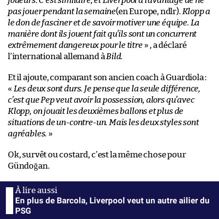
joueurs. C’est similaire, et Liverpool a l’avantage de ne
pas jouer pendant la semaine
(en Europe, ndlr).
Klopp a
le don de fasciner et de savoir motiver une équipe. La
manière dont ils jouent fait qu’ils sont un concurrent
extrêmement dangereux pour le titre
» , a déclaré
l’international allemand à
Bild.
Et il ajoute, comparant son ancien coach à Guardiola :
«
Les deux sont durs. Je pense que la seule différence,
c’est que Pep veut avoir la possession, alors qu’avec
Klopp, on jouait les deuxièmes ballons et plus de
situations de un-contre-un. Mais les deux styles sont
agréables.
»
Ok, survêt ou costard, c’est la même chose pour
Gündoğan.
En plus de Barcola, Liverpool veut un autre ailier du
PSG