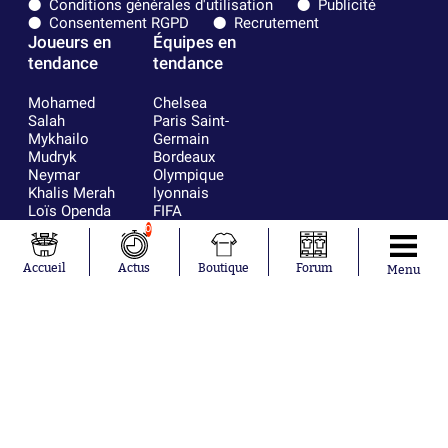
Conditions générales d'utilisation
Publicité
Consentement RGPD
Recrutement
Joueurs en
Équipes en
tendance
tendance
Mohamed
Chelsea
Salah
Paris Saint-
Mykhailo
Germain
Mudryk
Bordeaux
Neymar
Olympique
Khalis Merah
lyonnais
Loïs Openda
FIFA
Moussa
Real Madrid
0
Niakhaté
RC Strasbourg
Nicolás
AC Milan
Accueil
Actus
Boutique
Forum
Menu
Tagliafico
France
Pavel Šulc
RC Lens
Josh Maja
Gauthier Hein