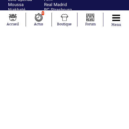
Moussa
Real Madrid
Niakhaté
RC Strasbourg
10
Nicolás
AC Milan
Tagliafico
France
Accueil
Actus
Boutique
Forum
Pavel Šulc
RC Lens
Menu
Josh Maja
Gauthier Hein