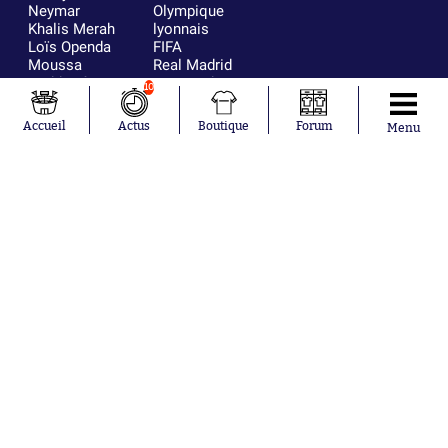
Neymar
Olympique
Khalis Merah
lyonnais
Loïs Openda
FIFA
Moussa
Real Madrid
Niakhaté
RC Strasbourg
10
Nicolás
AC Milan
Tagliafico
France
Accueil
Actus
Boutique
Forum
Menu
Pavel Šulc
RC Lens
Josh Maja
Gauthier Hein