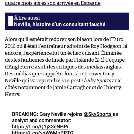
quatre mois après son arrivée en Espagne
.
Neville, histoire d’un consultant fauché
Alors qu’il espérait redorer son blason lors de l’Euro
2016 où il était l’entraîneur adjoint de Roy Hodgson, là
encore, l’expérience fut un échec cuisant. Éliminée
dès les huitièmes de finale par l’Islande (2-1), l’équipe
d’Angleterre a subi les critiques des médias anglais.
Des médias que s’apprête donc à retrouver Gary
Neville qui va reprendre son poste à
Sky Sports
aux
côtés notamment de Jamie Carragher et de Thierry
Henry.
BREAKING: Gary Neville rejoins
@SkySports
as
analyst and commentator:
https://t.co/Q1j33eNHPi
https://t.co/vgW6MbPRTQ