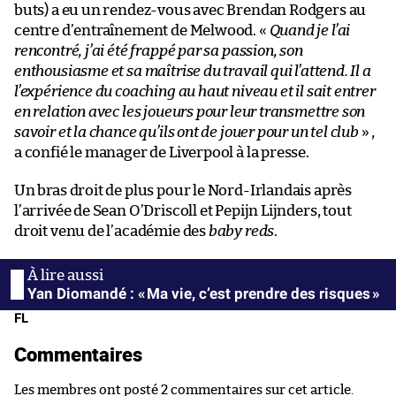
buts) a eu un rendez-vous avec Brendan Rodgers au
centre d’entraînement de Melwood. «
Quand je l’ai
rencontré, j’ai été frappé par sa passion, son
enthousiasme et sa maîtrise du travail qui l’attend. Il a
l’expérience du coaching au haut niveau et il sait entrer
en relation avec les joueurs pour leur transmettre son
savoir et la chance qu’ils ont de jouer pour un tel club
» ,
a confié le manager de Liverpool à la presse.
Un bras droit de plus pour le Nord-Irlandais après
l’arrivée de Sean O’Driscoll et Pepijn Lijnders, tout
droit venu de l’académie des
baby reds
.
Yan Diomandé : « Ma vie, c’est prendre des risques »
FL
Commentaires
Les membres ont posté 2 commentaires sur cet article.