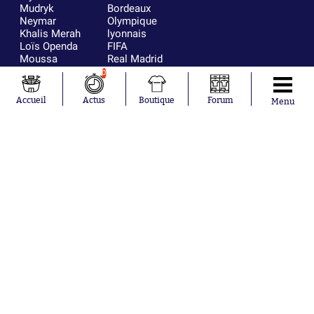
Mudryk
Bordeaux
Neymar
Olympique
Khalis Merah
lyonnais
Loïs Openda
FIFA
Moussa
Real Madrid
Niakhaté
RC Strasbourg
0
Nicolás
AC Milan
Tagliafico
France
Accueil
Actus
Boutique
Forum
Menu
Pavel Šulc
RC Lens
Josh Maja
Gauthier Hein