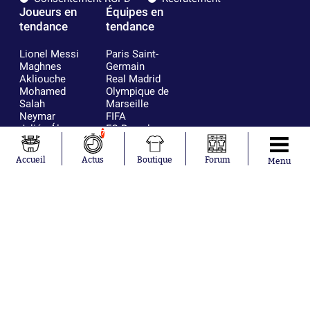
Joueurs en
Équipes en
tendance
tendance
Lionel Messi
Paris Saint-
Maghnes
Germain
Akliouche
Real Madrid
Mohamed
Olympique de
Salah
Marseille
Neymar
FIFA
Julián Álvarez
FC Barcelone
7
Ferrán Torres
Argentine
Kilian Corredor
Olympique
Accueil
Actus
Boutique
Forum
Menu
Franco
lyonnais
Mastantuono
AS Monaco
Orel Mangala
RC Strasbourg
Rio Mavuba
Trabzonspor